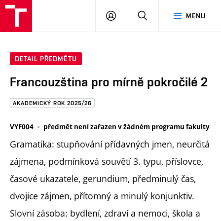
FAST
PŘIHLÁSIT
HLEDAT
MENU
VUT
SE
Brno
DETAIL PŘEDMĚTU
Francouzština pro mírně pokročilé 2
AKADEMICKÝ ROK 2025/26
VYF004
předmět není zařazen v žádném programu fakulty
Gramatika: stupňování přídavných jmen, neurčitá
zájmena, podmínková souvětí 3. typu, příslovce,
časové ukazatele, gerundium, předminulý čas,
dvojice zájmen, přítomný a minulý konjunktiv.
Slovní zásoba: bydlení, zdraví a nemoci, škola a