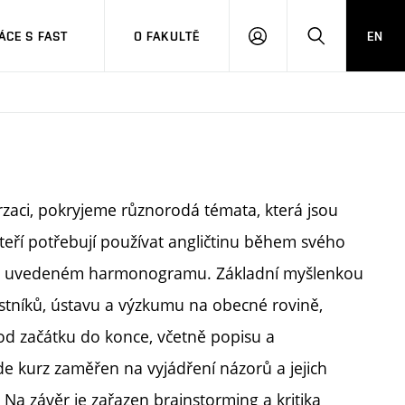
CE S FAST
O FAKULTĚ
EN
PŘIHLÁSIT
HLEDAT
SE
zaci, pokryjeme různorodá témata, která jsou
teří potřebují používat angličtinu během svého
níže uvedeném harmonogramu. Základní myšlenkou
astníků, ústavu a výzkumu na obecné rovině,
d začátku do konce, včetně popisu a
de kurz zaměřen na vyjádření názorů a jejich
 Na závěr je zařazen brainstorming a kritika