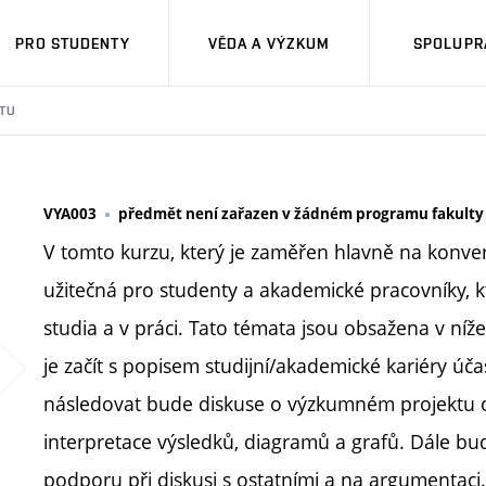
PRO STUDENTY
VĚDA A VÝZKUM
SPOLUPRÁ
TU
VYA003
předmět není zařazen v žádném programu fakulty
V tomto kurzu, který je zaměřen hlavně na konver
užitečná pro studenty a akademické pracovníky, k
studia a v práci. Tato témata jsou obsažena v 
je začít s popisem studijní/akademické kariéry úč
následovat bude diskuse o výzkumném projektu o
interpretace výsledků, diagramů a grafů. Dále bu
podporu při diskusi s ostatními a na argumentaci.