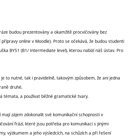
 fráze budou prezentovány a okamžitě procvičovány bez
 přípravy online v Moodle). Proto se očekává, že budou studenti
ška BY51 (B1/ Intermediate level), kterou nabízí náš ústav. Pro
je to nutné, tak i pravidelně, takovým způsobem, že ani jedna
raně druhé,
má témata, a používat běžné gramatické tvary.
í mají zájem zdokonalit své komunikační schopnosti v
vání frází, které jsou potřeba pro komunikaci s jinými
amy, výzkumem a jeho výsledcích, na schůzích a při řešení