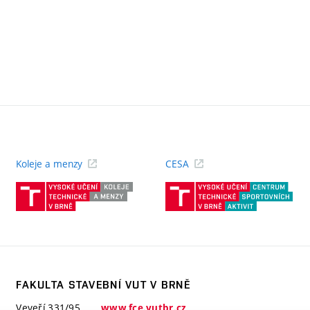
Koleje a menzy
CESA
(externí
(ext
odkaz)
odk
FAKULTA STAVEBNÍ VUT V BRNĚ
Veveří 331/95
www.fce.vutbr.cz