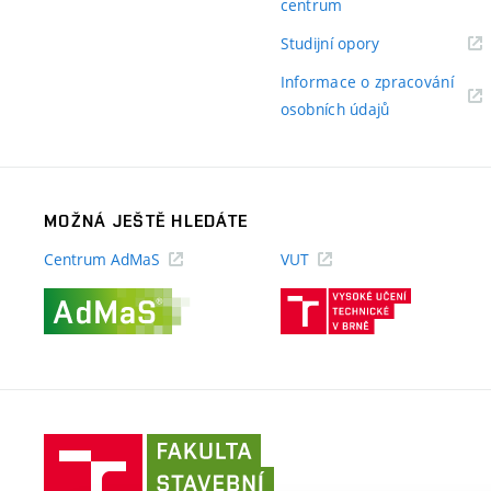
(externí
centrum
odkaz)
(externí
Studijní opory
odkaz)
Informace o zpracování
(externí
osobních údajů
odkaz)
MOŽNÁ JEŠTĚ HLEDÁTE
Centrum AdMaS
VUT
(externí
(externí
odkaz)
odkaz)
Fakulta
stavební