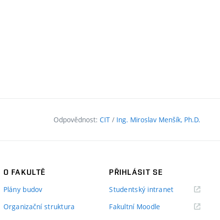
Odpovědnost:
CIT
/
Ing. Miroslav Menšík, Ph.D.
O FAKULTĚ
PŘIHLÁSIT SE
(externí
Plány budov
Studentský intranet
odkaz)
(externí
Organizační struktura
Fakultní Moodle
odkaz)