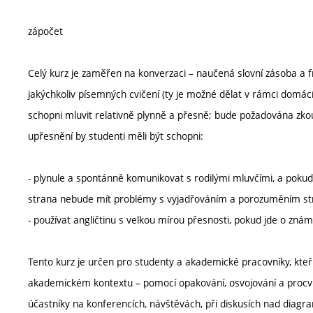
zápočet
Celý kurz je zaměřen na konverzaci – naučená slovní zásoba a
jakýchkoliv písemných cvičení (ty je možné dělat v rámci domácí
schopni mluvit relativně plynně a přesně; bude požadována zkou
upřesnění by studenti měli být schopni:
- plynule a spontánně komunikovat s rodilými mluvčími, a pokud 
strana nebude mít problémy s vyjadřováním a porozuměním st
- používat angličtinu s velkou mírou přesnosti, pokud jde o zná
Tento kurz je určen pro studenty a akademické pracovníky, kteř
akademickém kontextu – pomocí opakování, osvojování a procvičo
účastníky na konferencích, návštěvách, při diskusích nad diagr