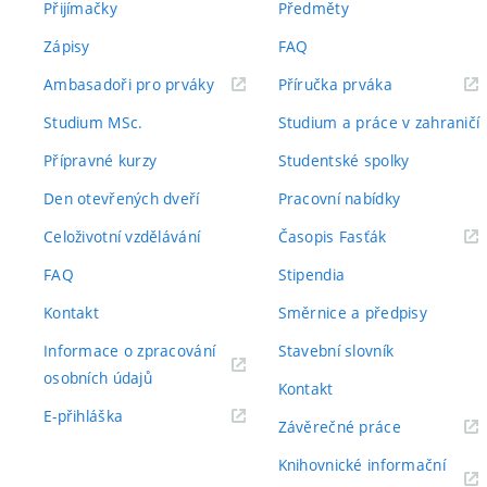
Přijímačky
Předměty
Zápisy
FAQ
(externí
(externí
Ambasadoři pro prváky
Příručka prváka
odkaz)
odkaz)
Studium MSc.
Studium a práce v zahraničí
Přípravné kurzy
Studentské spolky
Den otevřených dveří
Pracovní nabídky
(externí
Celoživotní vzdělávání
Časopis Fasťák
odkaz)
FAQ
Stipendia
Kontakt
Směrnice a předpisy
Informace o zpracování
Stavební slovník
(externí
osobních údajů
Kontakt
odkaz)
(externí
E-přihláška
(externí
Závěrečné práce
odkaz)
odkaz)
Knihovnické informační