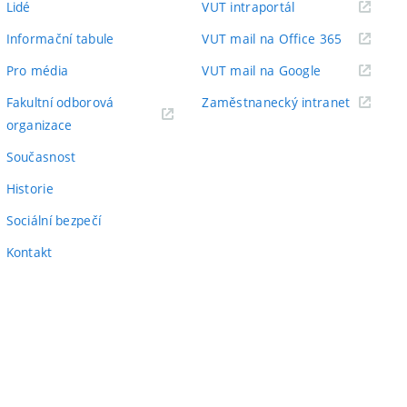
(externí
Lidé
VUT intraportál
odkaz)
(externí
Informační tabule
VUT mail na Office 365
odkaz)
(externí
Pro média
VUT mail na Google
odkaz)
(externí
Fakultní odborová
Zaměstnanecký intranet
(externí
odkaz)
organizace
odkaz)
Současnost
Historie
Sociální bezpečí
Kontakt