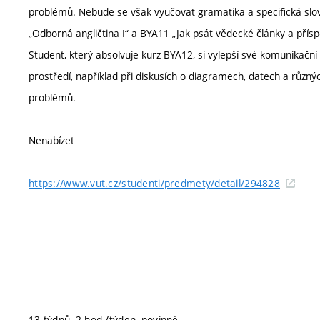
problémů. Nebude se však vyučovat gramatika a specifická slov
„Odborná angličtina I“ a BYA11 „Jak psát vědecké články a přísp
Student, který absolvuje kurz BYA12, si vylepší své komunikační
prostředí, například při diskusích o diagramech, datech a různ
problémů.
Nenabízet
https://www.vut.cz/studenti/predmety/detail/294828
13 týdnů, 2 hod./týden, povinné