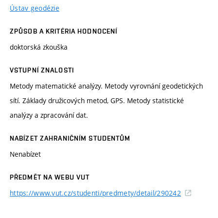
Ústav geodézie
ZPŮSOB A KRITÉRIA HODNOCENÍ
doktorská zkouška
VSTUPNÍ ZNALOSTI
Metody matematické analýzy. Metody vyrovnání geodetických
sítí. Základy družicových metod, GPS. Metody statistické
analýzy a zpracování dat.
NABÍZET ZAHRANIČNÍM STUDENTŮM
Nenabízet
PŘEDMĚT NA WEBU VUT
https://www.vut.cz/studenti/predmety/detail/290242