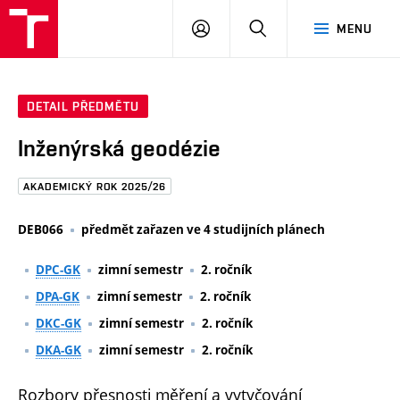
FAST
PŘIHLÁSIT
HLEDAT
MENU
VUT
SE
Brno
DETAIL PŘEDMĚTU
Inženýrská geodézie
AKADEMICKÝ ROK 2025/26
DEB066
předmět zařazen ve 4 studijních plánech
DPC-GK
zimní semestr
2. ročník
DPA-GK
zimní semestr
2. ročník
DKC-GK
zimní semestr
2. ročník
DKA-GK
zimní semestr
2. ročník
Rozbory přesnosti měření a vytyčování