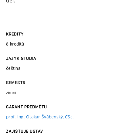
děl.
KREDITY
8 kreditů
JAZYK STUDIA
čeština
SEMESTR
zimní
GARANT PŘEDMĚTU
prof. Ing. Otakar Švábenský, CSc.
ZAJIŠŤUJE ÚSTAV