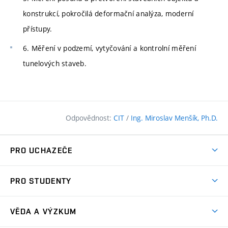
konstrukcí, pokročilá deformační analýza, moderní
přístupy.
6. Měření v podzemí, vytyčování a kontrolní měření
tunelových staveb.
Odpovědnost:
CIT
/
Ing. Miroslav Menšík, Ph.D.
PRO UCHAZEČE
Pojďte na FAST
PRO STUDENTY
Nabídka programů
Časový plán studia
Přijímačky
VĚDA A VÝZKUM
Studijní programy
Zápisy