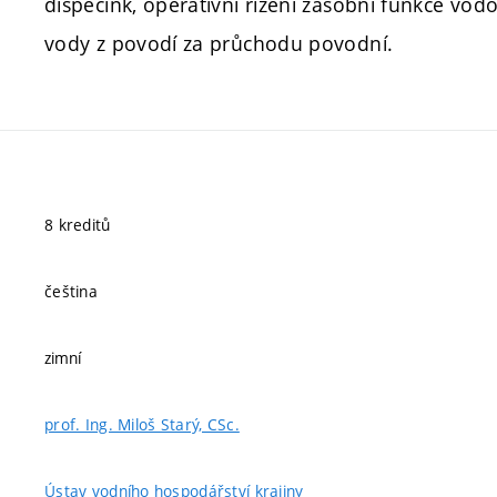
dispečink, operativní řízení zásobní funkce vod
vody z povodí za průchodu povodní.
8 kreditů
čeština
zimní
prof. Ing. Miloš Starý, CSc.
Ústav vodního hospodářství krajiny