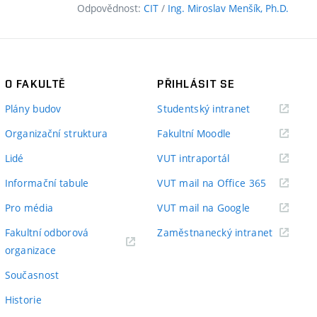
Odpovědnost:
CIT
/
Ing. Miroslav Menšík, Ph.D.
O FAKULTĚ
PŘIHLÁSIT SE
(externí
Plány budov
Studentský intranet
odkaz)
(externí
Organizační struktura
Fakultní Moodle
odkaz)
(externí
Lidé
VUT intraportál
odkaz)
(externí
Informační tabule
VUT mail na Office 365
odkaz)
(externí
Pro média
VUT mail na Google
odkaz)
(externí
Fakultní odborová
Zaměstnanecký intranet
(externí
odkaz)
organizace
odkaz)
Současnost
Historie