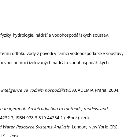
fyziky, hydrologie, nádrží a vodohospodářských soustav.
systému odtoku vody z povodí v rámci vodohospodářské soustavy
 z povodí pomocí izolovaných nádrží a vodohospodářských
 inteligence ve vodním hospodářství,
ACADEMIA Praha, 2004,
management: An introduction to methods, models, and
44232-7, ISBN 978-3-319-44234-1 (eBook). (en)
d Water Resource Systems Analysis
. London, New York: CRC
015. (en)