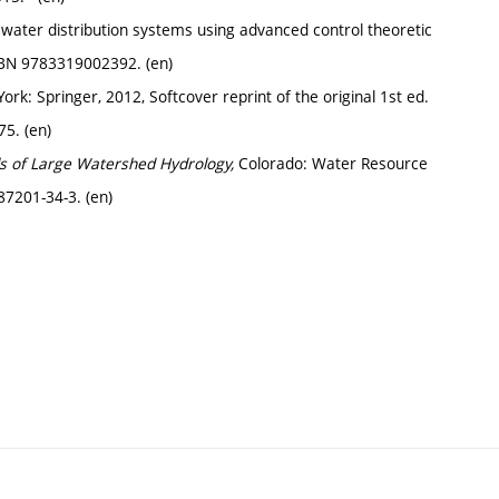
ater distribution systems using advanced control theoretic
ISBN 9783319002392. (en)
: Springer, 2012, Softcover reprint of the original 1st ed.
5. (en)
s of Large Watershed Hydrology,
Colorado: Water Resource
87201-34-3. (en)