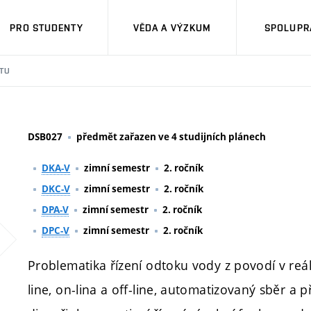
PRO STUDENTY
VĚDA A VÝZKUM
SPOLUPRÁ
TU
DSB027
předmět zařazen ve 4 studijních plánech
DKA-V
zimní semestr
2. ročník
DKC-V
zimní semestr
2. ročník
DPA-V
zimní semestr
2. ročník
DPC-V
zimní semestr
2. ročník
Problematika řízení odtoku vody z povodí v reá
line, on-lina a off-line, automatizovaný sběr a 