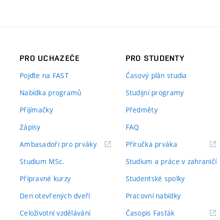
PRO UCHAZEČE
PRO STUDENTY
Pojďte na FAST
Časový plán studia
Nabídka programů
Studijní programy
Přijímačky
Předměty
Zápisy
FAQ
(externí
(externí
Ambasadoři pro prváky
Příručka prváka
odkaz)
odkaz)
Studium MSc.
Studium a práce v zahraničí
Přípravné kurzy
Studentské spolky
Den otevřených dveří
Pracovní nabídky
(externí
Celoživotní vzdělávání
Časopis Fasťák