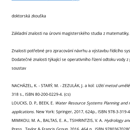
doktorská zkouška
Základní znalosti na úrovni magisterského studia z matematiky, 
Znalosti potřebné pro zpracování návrhu a výstavbu řídícího 
Dodatečné znalosti týkající se operativního řízení odtoku vody
soustav
NACHÁZEL, K. - STARÝ, M. - ZEZULÁK, J. a kol:
Užití metod umělé
318 s., ISBN 80-200-0229-4. (cs)
LOUCKS, D. P., BEEK, E.
Water Resource Systems Planning and 
applications
. New York: Springer, 2017, 624p., ISBN 978-3-319-
MIMIKOU, M. A., BALTAS, E. A., TSIHRINTZIS, V. A.
Hydrology an
Press., Taylor & Francis Group, 2016, 464 p., ISBN 9780367028