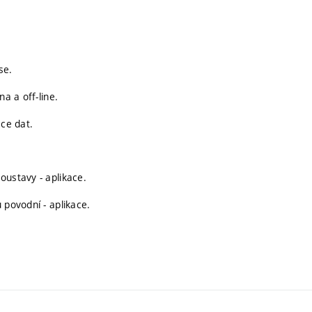
se.
a a off-line.
ace dat.
oustavy - aplikace.
 povodní - aplikace.