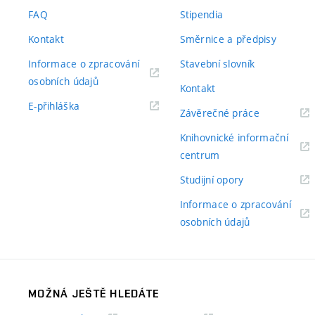
odkaz)
FAQ
Stipendia
Kontakt
Směrnice a předpisy
Informace o zpracování
Stavební slovník
(externí
osobních údajů
Kontakt
odkaz)
(externí
E-přihláška
(externí
Závěrečné práce
odkaz)
odkaz)
Knihovnické informační
(externí
centrum
odkaz)
(externí
Studijní opory
odkaz)
Informace o zpracování
(externí
osobních údajů
odkaz)
MOŽNÁ JEŠTĚ HLEDÁTE