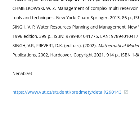
CHMIELKOWSKI, W. Z. Management of complex multi-reservoir w
tools and techniques. New York: Cham Springer, 2013, 86 p., 
SINGH
,
V. P. Water Resources Planning and Management, New York
1996 edition, 399 p., ISBN: 9789401041775, EAN: 978940104177
SINGH, V.P., FREVERT, D.K. (editors). (2002)
. Mathematical Model
Publications, 2002, Hardcover, Copyright 2021. 914 p., ISBN 1-8
Nenabízet
https://www.vut.cz/studenti/predmety/detail/290143