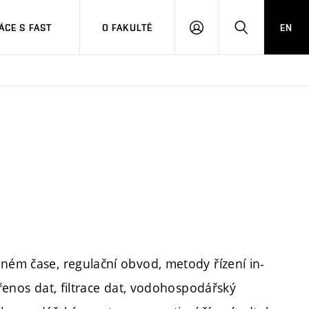
CE S FAST
O FAKULTĚ
EN
PŘIHLÁSIT
HLEDAT
SE
lném čase, regulační obvod, metody řízení in-
přenos dat, filtrace dat, vodohospodářský