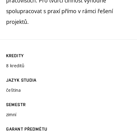
pracovištích. Pro tvůrčí činnost výhodné
spolupracovat s praxí přímo v rámci řešení
projektů.
KREDITY
8 kreditů
JAZYK STUDIA
čeština
SEMESTR
zimní
GARANT PŘEDMĚTU