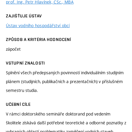
prof. Ing. Petr Hlavínek, CSc., MBA
ZAJIŠŤUJE ÚSTAV
Ústav vodního hospodářství obcí
ZPŮSOB A KRITÉRIA HODNOCENÍ
zápočet
VSTUPNÍ ZNALOSTI
Splnění všech předepsaných povinností individuálním studijním
plánem (studijních, publikačních a prezentačních) v příslušném
semestru studia.
UČEBNÍ CÍLE
V rámci doktorského semináře doktorand pod vedením
školitele získává další potřebné teoretické a odborné poznatky z
vybraných oblastí problematiky zaměření vodních staveb,