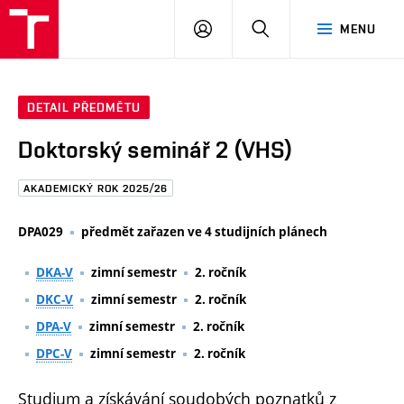
FAST
PŘIHLÁSIT
HLEDAT
MENU
VUT
SE
Brno
DETAIL PŘEDMĚTU
Doktorský seminář 2 (VHS)
AKADEMICKÝ ROK 2025/26
DPA029
předmět zařazen ve 4 studijních plánech
DKA-V
zimní semestr
2. ročník
DKC-V
zimní semestr
2. ročník
DPA-V
zimní semestr
2. ročník
DPC-V
zimní semestr
2. ročník
Studium a získávání soudobých poznatků z