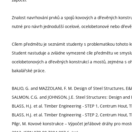
Znalost navrhování prvků a spojů kovových a dřevěných konstrukc
nutné pro návrh jednodušší ocelové, ocelobetonové nebo dřevě
Cílem předmětu je seznámit studenty s problematikou tohoto kur
Student nastuduje a zvládne vymezené cíle předmětu ve smyslu p
ocelobetonových a dřevěných konstrukcí a mostů, zejména s o
bakalářské práce.
BALIO, G. and MAZZOLANI, F. M. Design of Steel Structures, E&
SALMON, C.G. and JOHNSON, J.E. Steel Structures: Design and 
BLASS, H.J. et al. Timber Engineering - STEP 1, Centrum Hout, T
BLASS, H.J. et al. Timber Engineering - STEP 2, Centrum Hout, T
Pilgr, M. Kovové konstrukce – Výpočet jeřábové dráhy pro mos