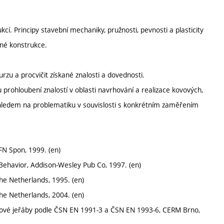
í. Principy stavební mechaniky, pružnosti, pevnosti a plasticity
né konstrukce.
zu a procvičit získané znalosti a dovednosti.
rohloubení znalostí v oblasti navrhování a realizace kovových,
hledem na problematiku v souvislosti s konkrétním zaměřením
FN Spon, 1999. (en)
Behavior, Addison-Wesley Pub Co, 1997. (en)
he Netherlands, 1995. (en)
he Netherlands, 2004. (en)
tové jeřáby podle ČSN EN 1991-3 a ČSN EN 1993-6, CERM Brno,