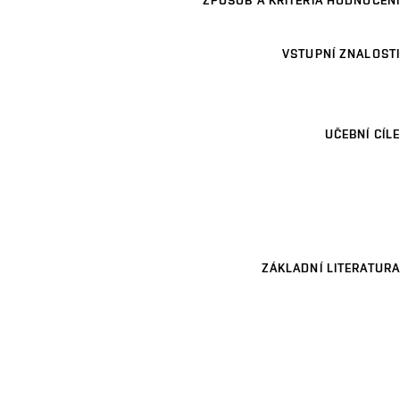
ZPŮSOB A KRITÉRIA HODNOCENÍ
VSTUPNÍ ZNALOSTI
UČEBNÍ CÍLE
ZÁKLADNÍ LITERATURA