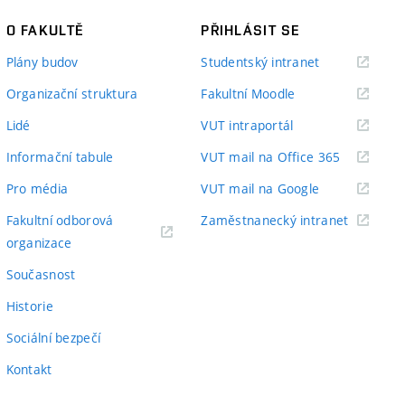
O FAKULTĚ
PŘIHLÁSIT SE
(externí
Plány budov
Studentský intranet
odkaz)
(externí
Organizační struktura
Fakultní Moodle
odkaz)
(externí
Lidé
VUT intraportál
odkaz)
(externí
Informační tabule
VUT mail na Office 365
odkaz)
(externí
Pro média
VUT mail na Google
odkaz)
(externí
Fakultní odborová
Zaměstnanecký intranet
(externí
odkaz)
organizace
odkaz)
Současnost
Historie
Sociální bezpečí
Kontakt