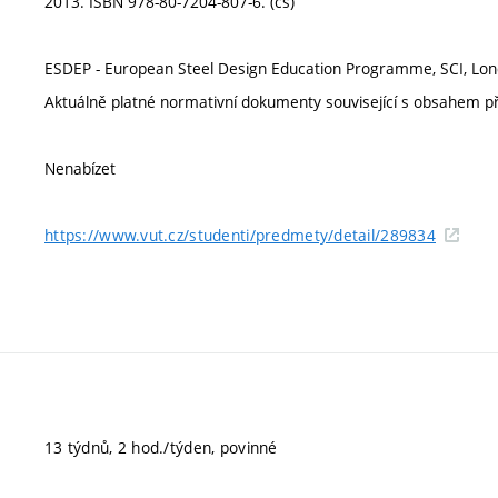
2013. ISBN 978-80-7204-807-6. (cs)
ESDEP - European Steel Design Education Programme, SCI, Londo
Aktuálně platné normativní dokumenty související s obsahem p
Nenabízet
https://www.vut.cz/studenti/predmety/detail/289834
13 týdnů, 2 hod./týden, povinné