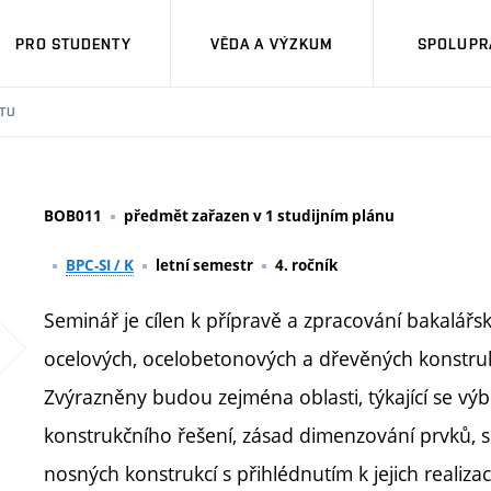
PRO STUDENTY
VĚDA A VÝZKUM
SPOLUPRÁ
TU
BOB011
předmět zařazen v 1 studijním plánu
BPC-SI / K
letní semestr
4. ročník
Seminář je cílen k přípravě a zpracování bakalář
ocelových, ocelobetonových a dřevěných konstruk
Zvýrazněny budou zejména oblasti, týkající se výbě
konstrukčního řešení, zásad dimenzování prvků, s
nosných konstrukcí s přihlédnutím k jejich realiz