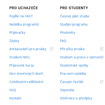
PRO UCHAZEČE
PRO STUDENTY
Pojďte na FAST
Časový plán studia
Nabídka programů
Studijní programy
Přijímačky
Předměty
Zápisy
FAQ
(externí
(externí
Ambasadoři pro prváky
Příručka prváka
odkaz)
odkaz)
Studium MSc.
Studium a práce v zahraničí
Přípravné kurzy
Studentské spolky
Den otevřených dveří
Pracovní nabídky
(externí
Celoživotní vzdělávání
Časopis Fasťák
odkaz)
FAQ
Stipendia
Kontakt
Směrnice a předpisy