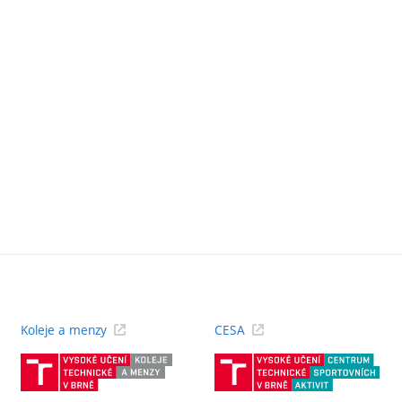
Koleje a menzy
CESA
(externí
(ext
odkaz)
odk