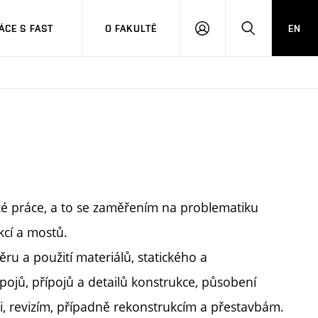
CE S FAST
O FAKULTĚ
EN
PŘIHLÁSIT
HLEDAT
SE
ské práce, a to se zaměřením na problematiku
cí a mostů.
ru a použití materiálů, statického a
pojů, přípojů a detailů konstrukce, působení
aci, revizím, případně rekonstrukcím a přestavbám.