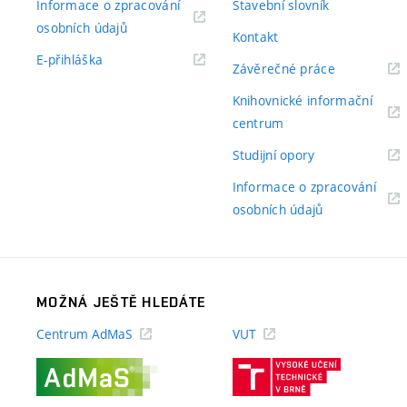
Informace o zpracování
Stavební slovník
(externí
osobních údajů
Kontakt
odkaz)
(externí
E-přihláška
(externí
Závěrečné práce
odkaz)
odkaz)
Knihovnické informační
(externí
centrum
odkaz)
(externí
Studijní opory
odkaz)
Informace o zpracování
(externí
osobních údajů
odkaz)
MOŽNÁ JEŠTĚ HLEDÁTE
Centrum AdMaS
VUT
(externí
(externí
odkaz)
odkaz)