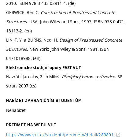
2010. ISBN 978-3-433-02911-4. (de)
GERWICK, Ben C.
Construction of Prestressed Concrete
Structures
. USA: John Wiley and Sons, 1997. ISBN 978-0-471-
18113-2. (en)
LIN, T. Y. a BURNS, Ned. H.
Design of Prestressed Concrete
Structures
. New York: John Wiley & Sons, 1981. ISBN
0471018988. (en)
Elektronické studijní opory FAST VUT
Navrátil Jaroslav, Zich Miloš.
Předpjatý beton - průvodce
. 68
stran, 2007 (cs)
NABÍZET ZAHRANIČNÍM STUDENTŮM
Nenabízet
PŘEDMĚT NA WEBU VUT
https://www.vut.cz/studenti/predmety/detail/289801