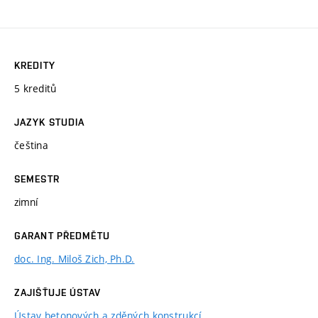
KREDITY
5 kreditů
JAZYK STUDIA
čeština
SEMESTR
zimní
GARANT PŘEDMĚTU
doc. Ing. Miloš Zich, Ph.D.
ZAJIŠŤUJE ÚSTAV
Ústav betonových a zděných konstrukcí