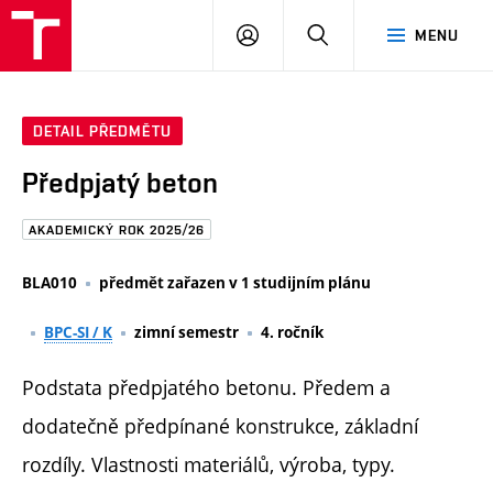
FAST
PŘIHLÁSIT
HLEDAT
MENU
VUT
SE
Brno
DETAIL PŘEDMĚTU
Předpjatý beton
AKADEMICKÝ ROK 2025/26
BLA010
předmět zařazen v 1 studijním plánu
BPC-SI / K
zimní semestr
4. ročník
Podstata předpjatého betonu. Předem a
dodatečně předpínané konstrukce, základní
rozdíly. Vlastnosti materiálů, výroba, typy.