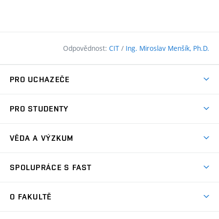
Odpovědnost:
CIT
/
Ing. Miroslav Menšík, Ph.D.
PRO UCHAZEČE
Pojďte na FAST
PRO STUDENTY
Nabídka programů
Časový plán studia
Přijímačky
VĚDA A VÝZKUM
Studijní programy
Zápisy
Úspěchy
Předměty
SPOLUPRÁCE S FAST
(externí
Ambasadoři pro prváky
Licence a patenty
odkaz)
FAQ
Studium MSc.
Firemní spolupráce
Centra výzkumu
O FAKULTĚ
(externí
Příručka prváka
Přípravné kurzy
Zahraniční spolupráce
odkaz)
Oblasti výzkumu
Studium a práce v zahraničí
Plány budov