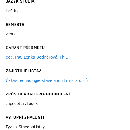
JAZYK STUDIA
čeština
SEMESTR
zimní
GARANT PŘEDMĚTU
doc. Ing. Lenka Bodnárová, Ph.D.
ZAJIŠŤUJE ÚSTAV
Ústav technologie stavebních hmot a dílců
ZPŮSOB A KRITÉRIA HODNOCENÍ
zápočet a zkouška
VSTUPNÍ ZNALOSTI
Fyzika, Stavební látky.