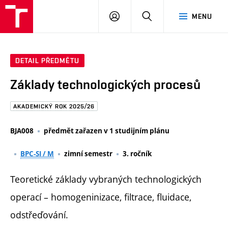
FAST
PŘIHLÁSIT
HLEDAT
MENU
VUT
SE
Brno
DETAIL PŘEDMĚTU
Základy technologických procesů
AKADEMICKÝ ROK 2025/26
BJA008
předmět zařazen v 1 studijním plánu
BPC-SI / M
zimní semestr
3. ročník
Teoretické základy vybraných technologických
operací – homogeninizace, filtrace, fluidace,
odstřeďování.