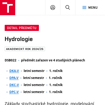
FAST
PŘIHLÁSIT
HLEDAT
MENU
VUT
SE
Brno
DETAIL PŘEDMĚTU
Hydrologie
AKADEMICKÝ ROK 2024/25
DSB022
předmět zařazen ve 4 studijních plánech
DKA-V
letní semestr
1. ročník
DPA-V
letní semestr
1. ročník
DKC-V
letní semestr
1. ročník
DPC-V
letní semestr
1. ročník
Základy stochastické hydrologie, modelování