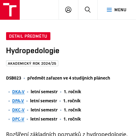
FAST
PŘIHLÁSIT
HLEDAT
MENU
VUT
SE
Brno
DETAIL PŘEDMĚTU
Hydropedologie
AKADEMICKÝ ROK 2024/25
DSB023
předmět zařazen ve 4 studijních plánech
DKA-V
letní semestr
1. ročník
DPA-V
letní semestr
1. ročník
DKC-V
letní semestr
1. ročník
DPC-V
letní semestr
1. ročník
Rozšíření základních poznatků z hydropedologie.