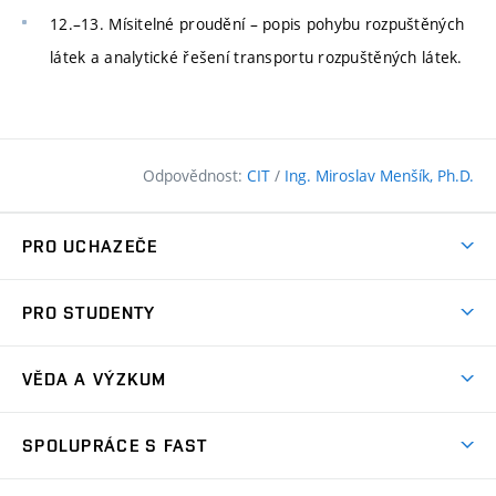
12.–13. Mísitelné proudění – popis pohybu rozpuštěných
látek a analytické řešení transportu rozpuštěných látek.
Odpovědnost:
CIT
/
Ing. Miroslav Menšík, Ph.D.
PRO UCHAZEČE
Pojďte na FAST
PRO STUDENTY
Nabídka programů
Časový plán studia
Přijímačky
VĚDA A VÝZKUM
Studijní programy
Zápisy
Úspěchy
Předměty
SPOLUPRÁCE S FAST
(externí
Ambasadoři pro prváky
Licence a patenty
odkaz)
FAQ
Studium MSc.
Firemní spolupráce