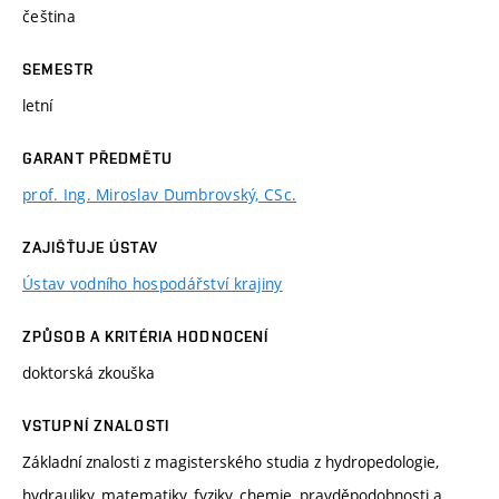
čeština
SEMESTR
letní
GARANT PŘEDMĚTU
prof. Ing. Miroslav Dumbrovský, CSc.
ZAJIŠŤUJE ÚSTAV
Ústav vodního hospodářství krajiny
ZPŮSOB A KRITÉRIA HODNOCENÍ
doktorská zkouška
VSTUPNÍ ZNALOSTI
Základní znalosti z magisterského studia z hydropedologie,
hydrauliky, matematiky, fyziky, chemie, pravděpodobnosti a