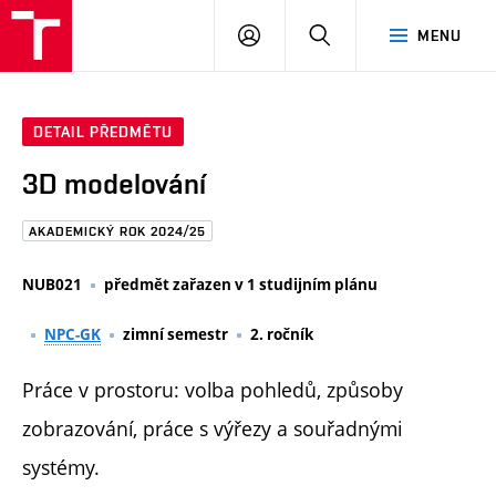
FAST
PŘIHLÁSIT
HLEDAT
MENU
VUT
SE
Brno
DETAIL PŘEDMĚTU
3D modelování
AKADEMICKÝ ROK 2024/25
NUB021
předmět zařazen v 1 studijním plánu
NPC-GK
zimní semestr
2. ročník
Práce v prostoru: volba pohledů, způsoby
zobrazování, práce s výřezy a souřadnými
systémy.