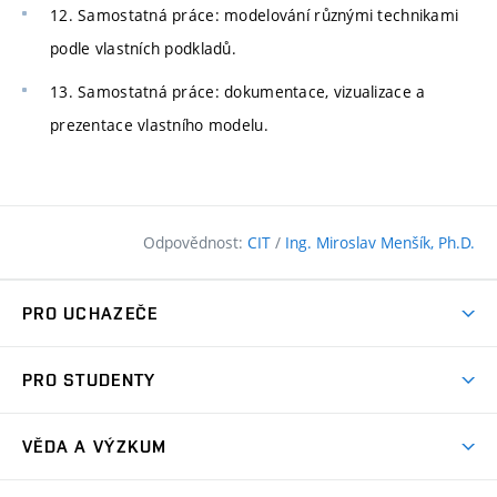
12. Samostatná práce: modelování různými technikami
podle vlastních podkladů.
13. Samostatná práce: dokumentace, vizualizace a
prezentace vlastního modelu.
Odpovědnost:
CIT
/
Ing. Miroslav Menšík, Ph.D.
PRO UCHAZEČE
Pojďte na FAST
PRO STUDENTY
Nabídka programů
Časový plán studia
Přijímačky
VĚDA A VÝZKUM
Studijní programy
Zápisy
Úspěchy