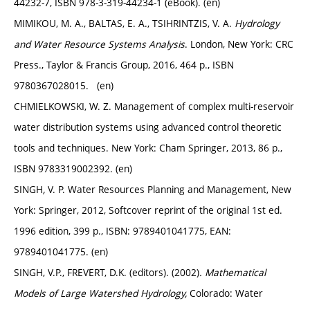
44232-7, ISBN 978-3-319-44234-1 (eBook). (en)
MIMIKOU, M. A., BALTAS, E. A., TSIHRINTZIS, V. A.
Hydrology
and Water Resource Systems Analysis
. London, New York: CRC
Press., Taylor & Francis Group, 2016, 464 p., ISBN
9780367028015. (en)
CHMIELKOWSKI, W. Z. Management of complex multi-reservoir
water distribution systems using advanced control theoretic
tools and techniques. New York: Cham Springer, 2013, 86 p.,
ISBN 9783319002392. (en)
SINGH
,
V. P. Water Resources Planning and Management, New
York: Springer, 2012, Softcover reprint of the original 1st ed.
1996 edition, 399 p., ISBN: 9789401041775, EAN:
9789401041775. (en)
SINGH, V.P., FREVERT, D.K. (editors). (2002)
. Mathematical
Models of Large Watershed Hydrology,
Colorado: Water