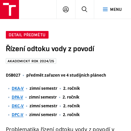
FAST
PŘIHLÁSIT
HLEDAT
MENU
VUT
SE
Brno
DETAIL PŘEDMĚTU
Řízení odtoku vody z povodí
AKADEMICKÝ ROK 2024/25
DSB027
předmět zařazen ve 4 studijních plánech
DKA-V
zimní semestr
2. ročník
DPA-V
zimní semestr
2. ročník
DKC-V
zimní semestr
2. ročník
DPC-V
zimní semestr
2. ročník
Problematika řízení odtoku vody z povodí v