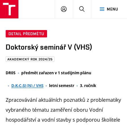
FAST
PŘIHLÁSIT
HLEDAT
MENU
VUT
SE
Brno
DETAIL PŘEDMĚTU
Doktorský seminář V (VHS)
AKADEMICKÝ ROK 2024/25
DR05
předmět zařazen v 1 studijním plánu
D-K-C-SI (N) / VHS
letní semestr
3. ročník
Zpracovávání aktuálních poznatků z problematiky
vybraného tématu zaměření oboru Vodní
hospodářství a vodní stavby s podporou školitele