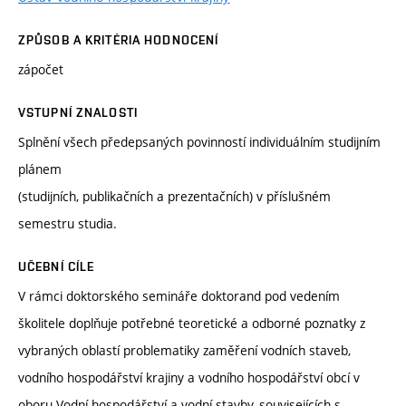
ZPŮSOB A KRITÉRIA HODNOCENÍ
zápočet
VSTUPNÍ ZNALOSTI
Splnění všech předepsaných povinností individuálním studijním
plánem
(studijních, publikačních a prezentačních) v příslušném
semestru studia.
UČEBNÍ CÍLE
V rámci doktorského semináře doktorand pod vedením
školitele doplňuje potřebné teoretické a odborné poznatky z
vybraných oblastí problematiky zaměření vodních staveb,
vodního hospodářství krajiny a vodního hospodářství obcí v
oboru Vodní hospodářství a vodní stavby, souvisejících s