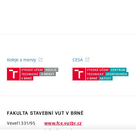
Koleje a menzy
CESA
(externí
(ext
odkaz)
odk
FAKULTA STAVEBNÍ VUT V BRNĚ
Veveří 331/95
www.fce.vutbr.cz
602 00 Brno
info@fce.vutbr.cz