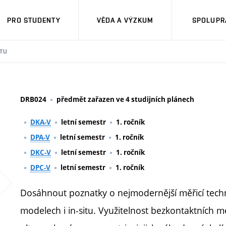
PRO STUDENTY
VĚDA A VÝZKUM
SPOLUPRÁ
TU
DRB024
předmět zařazen ve 4 studijních plánech
DKA-V
letní semestr
1. ročník
DPA-V
letní semestr
1. ročník
DKC-V
letní semestr
1. ročník
DPC-V
letní semestr
1. ročník
Dosáhnout poznatky o nejmodernější měřicí techn
modelech i in-situ. Využitelnost bezkontaktních 