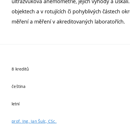
ultrazvuková anemometrie, jejich výhody a úskal
objektech a v rotujících či pohyblivých částech ok
měření a měření v akreditovaných laboratořích.
8 kreditů
čeština
letní
prof. Ing. Jan Šulc, CSc.