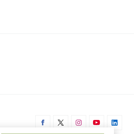
erní
az)