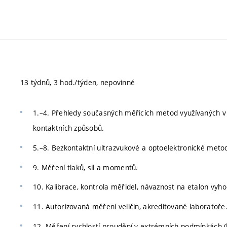
13 týdnů, 3 hod./týden, nepovinné
1.–4. Přehledy současných měřicích metod využívaných v 
kontaktních způsobů.
5.–8. Bezkontaktní ultrazvukové a optoelektronické metod
9. Měření tlaků, sil a momentů.
10. Kalibrace, kontrola měřidel, návaznost na etalon vyh
11. Autorizovaná měření veličin, akreditované laboratoře
12. Měření rychlostí proudění v extrémních podmínkách (k