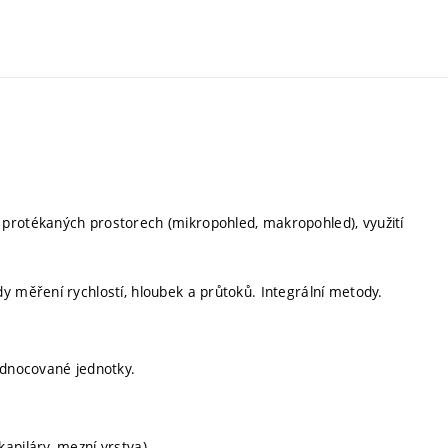
protékaných prostorech (mikropohled, makropohled), využití
y měření rychlostí, hloubek a průtoků. Integrální metody.
odnocované jednotky.
.
apiláry, mezní vrstva).