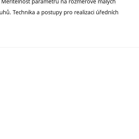
í. Měřitelnost parametrů na rozměrově malých
ruhů. Technika a postupy pro realizaci úředních