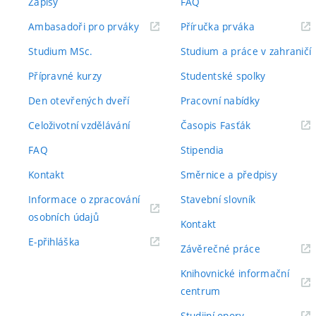
Zápisy
FAQ
(externí
(externí
Ambasadoři pro prváky
Příručka prváka
odkaz)
odkaz)
Studium MSc.
Studium a práce v zahraničí
Přípravné kurzy
Studentské spolky
Den otevřených dveří
Pracovní nabídky
(externí
Celoživotní vzdělávání
Časopis Fasťák
odkaz)
FAQ
Stipendia
Kontakt
Směrnice a předpisy
Informace o zpracování
Stavební slovník
(externí
osobních údajů
Kontakt
odkaz)
(externí
E-přihláška
(externí
Závěrečné práce
odkaz)
odkaz)
Knihovnické informační
(externí
centrum
odkaz)
(externí
Studijní opory