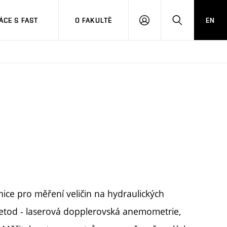
CE S FAST
O FAKULTĚ
EN
PŘIHLÁSIT
HLEDAT
SE
ice pro měření veličin na hydraulických
metod - laserová dopplerovská anemometrie,