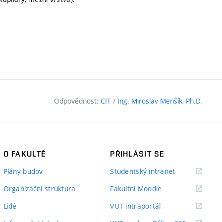
Odpovědnost:
CIT
/
Ing. Miroslav Menšík, Ph.D.
O FAKULTĚ
PŘIHLÁSIT SE
(externí
Plány budov
Studentský intranet
odkaz)
(externí
Organizační struktura
Fakultní Moodle
odkaz)
(externí
Lidé
VUT intraportál
odkaz)