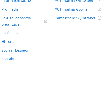
(externí
Informační tabule
VUT mail na Office 365
odkaz)
(externí
Pro média
VUT mail na Google
odkaz)
(externí
Fakultní odborová
Zaměstnanecký intranet
(externí
odkaz)
organizace
odkaz)
Současnost
Historie
Sociální bezpečí
Kontakt