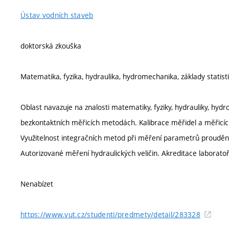
Ústav vodních staveb
doktorská zkouška
Matematika, fyzika, hydraulika, hydromechanika, základy statisti
Oblast navazuje na znalosti matematiky, fyziky, hydrauliky, hyd
bezkontaktních měřicích metodách. Kalibrace měřidel a měřicí
Využitelnost integračních metod při měření parametrů proudění
Autorizované měření hydraulických veličin. Akreditace laboratoří
Nenabízet
https://www.vut.cz/studenti/predmety/detail/283328