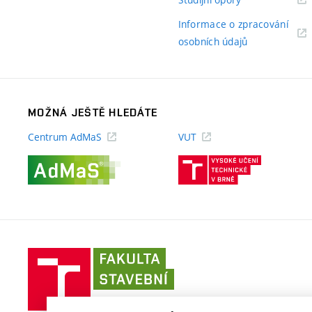
odkaz)
Informace o zpracování
(externí
osobních údajů
odkaz)
MOŽNÁ JEŠTĚ HLEDÁTE
Centrum AdMaS
VUT
(externí
(externí
odkaz)
odkaz)
Fakulta
stavební
VUT
v