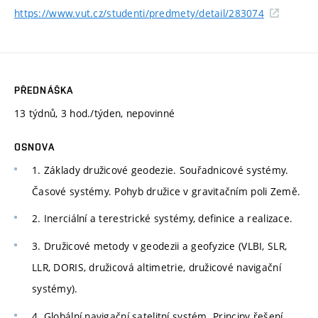
https://www.vut.cz/studenti/predmety/detail/283074
PŘEDNÁŠKA
13 týdnů, 3 hod./týden, nepovinné
OSNOVA
1. Základy družicové geodezie. Souřadnicové systémy.
Časové systémy. Pohyb družice v gravitačním poli Země.
2. Inerciální a terestrické systémy, definice a realizace.
3. Družicové metody v geodezii a geofyzice (VLBI, SLR,
LLR, DORIS, družicová altimetrie, družicové navigační
systémy).
4. Globální navigační satelitní systém. Principy řešení