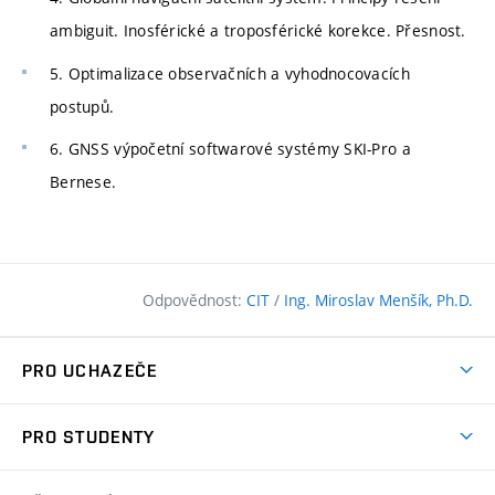
ambiguit. Inosférické a troposférické korekce. Přesnost.
5. Optimalizace observačních a vyhodnocovacích
postupů.
6. GNSS výpočetní softwarové systémy SKI-Pro a
Bernese.
Odpovědnost:
CIT
/
Ing. Miroslav Menšík, Ph.D.
PRO UCHAZEČE
Pojďte na FAST
PRO STUDENTY
Nabídka programů
Časový plán studia
Přijímačky