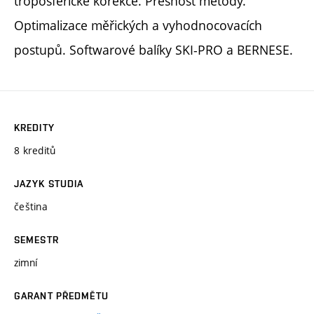
troposférické korekce. Přesnost metody.
Optimalizace měřických a vyhodnocovacích
postupů. Softwarové balíky SKI-PRO a BERNESE.
KREDITY
8 kreditů
JAZYK STUDIA
čeština
SEMESTR
zimní
GARANT PŘEDMĚTU