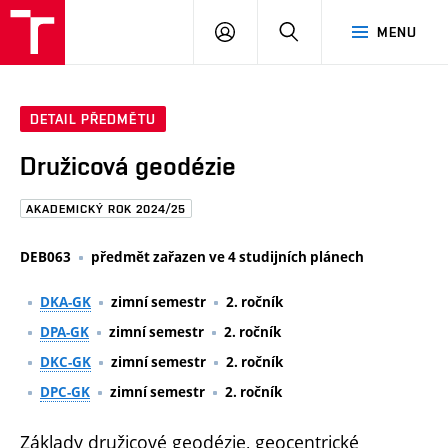
FAST
PŘIHLÁSIT
HLEDAT
MENU
VUT
SE
Brno
DETAIL PŘEDMĚTU
Družicová geodézie
AKADEMICKÝ ROK 2024/25
DEB063
předmět zařazen ve 4 studijních plánech
DKA-GK
zimní semestr
2. ročník
DPA-GK
zimní semestr
2. ročník
DKC-GK
zimní semestr
2. ročník
DPC-GK
zimní semestr
2. ročník
Základy družicové geodézie, geocentrické