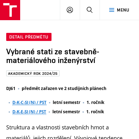
FAST
PŘIHLÁSIT
HLEDAT
MENU
VUT
SE
Brno
DETAIL PŘEDMĚTU
Vybrané stati ze stavebně-
materiálového inženýrství
AKADEMICKÝ ROK 2024/25
DJ61
předmět zařazen ve 2 studijních plánech
D-K-C-SI (N) / PST
letní semestr
1. ročník
D-K-E-SI (N) / PST
letní semestr
1. ročník
Struktura a vlastnosti stavebních hmot a
materiálů, jejich rozdělení. Vývojové tendence