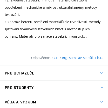
12. Životnost stavebních hmot a materiálů dle stupně
opotřebení, mechanické a mikrostrukturální změny, metody
testování.
13.Koroze betonu, rozdělení materiálů dle trvanlivosti, metody
zjišťování trvanlivosti stavebních hmot s možností jejich
ochrany. Materiály pro sanace stavebních konstrukcí.
Odpovědnost:
CIT
/
Ing. Miroslav Menšík, Ph.D.
PRO UCHAZEČE
Pojďte na FAST
PRO STUDENTY
Nabídka programů
Časový plán studia
Přijímačky
VĚDA A VÝZKUM
Studijní programy