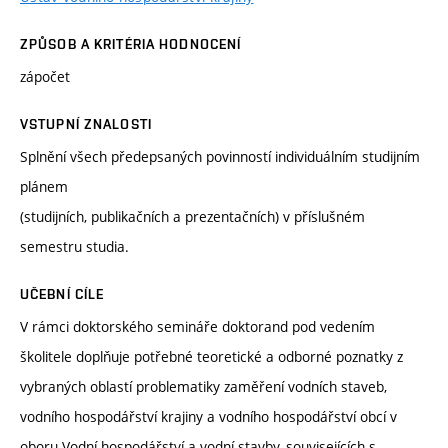
ZPŮSOB A KRITÉRIA HODNOCENÍ
zápočet
VSTUPNÍ ZNALOSTI
Splnění všech předepsaných povinností individuálním studijním
plánem
(studijních, publikačních a prezentačních) v příslušném
semestru studia.
UČEBNÍ CÍLE
V rámci doktorského semináře doktorand pod vedením
školitele doplňuje potřebné teoretické a odborné poznatky z
vybraných oblastí problematiky zaměření vodních staveb,
vodního hospodářství krajiny a vodního hospodářství obcí v
oboru Vodní hospodářství a vodní stavby, souvisejících s