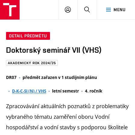
FAST
PŘIHLÁSIT
HLEDAT
MENU
VUT
SE
Brno
DETAIL PŘEDMĚTU
Doktorský seminář VII (VHS)
AKADEMICKÝ ROK 2024/25
DR07
předmět zařazen v 1 studijním plánu
D-K-C-SI (N) / VHS
letní semestr
4. ročník
Zpracovávání aktuálních poznatků z problematiky
vybraného tématu zaměření oboru Vodní
hospodářství a vodní stavby s podporou školitele