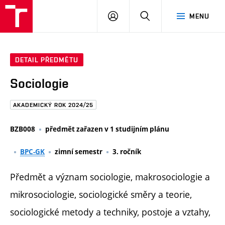
FAST
PŘIHLÁSIT
HLEDAT
MENU
VUT
SE
Brno
DETAIL PŘEDMĚTU
Sociologie
AKADEMICKÝ ROK 2024/25
BZB008
předmět zařazen v 1 studijním plánu
BPC-GK
zimní semestr
3. ročník
Předmět a význam sociologie, makrosociologie a
mikrosociologie, sociologické směry a teorie,
sociologické metody a techniky, postoje a vztahy,