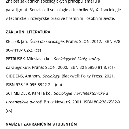
Znalost základních sociologických principů, směrů a
paradigmat. Souvislosti sociologie a techniky. Využití sociologie
v technické i inženýrské praxi ve firemním i osobním životě.
ZÁKLADNÍ LITERATURA
KELLER, Jan.
Úvod do sociologie.
Praha: SLON. 2012. ISBN 978-
80-7419-102-2. (cs)
PETRUSEK, Miloslav a kol.
Sociologické školy, směry,
paradigmata.
Praha: SLON. 2000. ISBN 80-85850-81-8. (cs)
GIDDENS, Anthony.
Sociology.
Blackwell: Polity Press. 2021.
ISBN 978-15-095-3922-2. (en)
SCHMEIDLER, Karel a kol.
Sociologie v architektonické a
urbanistické tvorbě.
Brno: Novotný. 2001. ISBN 80-238-6582-X.
(cs)
NABÍZET ZAHRANIČNÍM STUDENTŮM