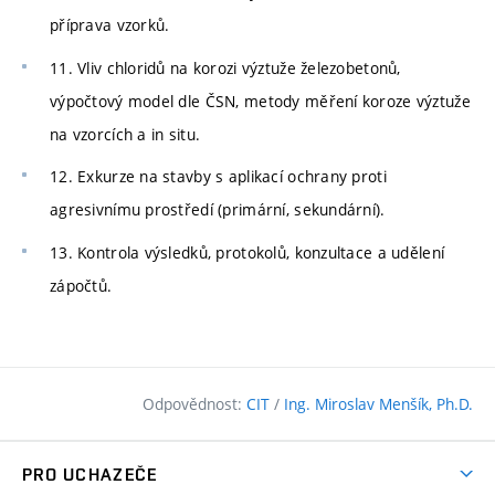
příprava vzorků.
11. Vliv chloridů na korozi výztuže železobetonů,
výpočtový model dle ČSN, metody měření koroze výztuže
na vzorcích a in situ.
12. Exkurze na stavby s aplikací ochrany proti
agresivnímu prostředí (primární, sekundární).
13. Kontrola výsledků, protokolů, konzultace a udělení
zápočtů.
Odpovědnost:
CIT
/
Ing. Miroslav Menšík, Ph.D.
PRO UCHAZEČE