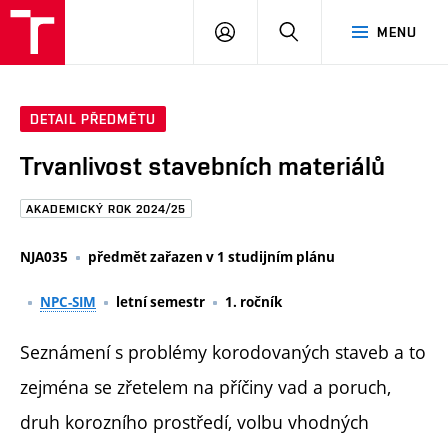
FAST
PŘIHLÁSIT
HLEDAT
MENU
VUT
SE
Brno
DETAIL PŘEDMĚTU
Trvanlivost stavebních materiálů
AKADEMICKÝ ROK 2024/25
NJA035
předmět zařazen v 1 studijním plánu
NPC-SIM
letní semestr
1. ročník
Seznámení s problémy korodovaných staveb a to
zejména se zřetelem na příčiny vad a poruch,
druh korozního prostředí, volbu vhodných