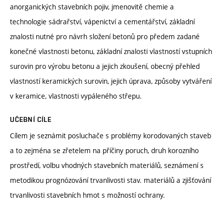
anorganických stavebních pojiv, jmenovitě chemie a
technologie sádrařství, vápenictví a cementářství, základní
znalosti nutné pro návrh složení betonů pro předem zadané
konečné vlastnosti betonu, základní znalosti vlastností vstupních
surovin pro výrobu betonu a jejich zkoušení, obecný přehled
vlastností keramických surovin, jejich úprava, způsoby vytváření
v keramice, vlastnosti vypáleného střepu.
UČEBNÍ CÍLE
Cílem je seznámit posluchače s problémy korodovaných staveb
a to zejména se zřetelem na příčiny poruch, druh korozního
prostředí, volbu vhodných stavebních materiálů, seznámení s
metodikou prognózování trvanlivosti stav. materiálů a zjišťování
trvanlivosti stavebních hmot s možností ochrany.