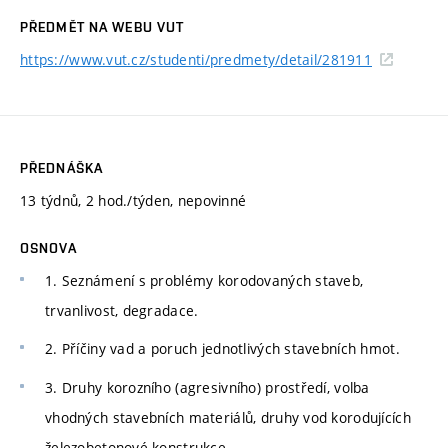
PŘEDMĚT NA WEBU VUT
https://www.vut.cz/studenti/predmety/detail/281911
PŘEDNÁŠKA
13 týdnů, 2 hod./týden, nepovinné
OSNOVA
1. Seznámení s problémy korodovaných staveb,
trvanlivost, degradace.
2. Příčiny vad a poruch jednotlivých stavebních hmot.
3. Druhy korozního (agresivního) prostředí, volba
vhodných stavebních materiálů, druhy vod korodujících
železobetonové konstrukce.