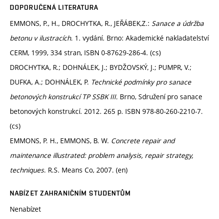
DOPORUČENÁ LITERATURA
EMMONS, P., H., DROCHYTKA, R., JEŘÁBEK,Z.:
Sanace a údržba
betonu v ilustracích
. 1. vydání. Brno: Akademické nakladatelství
CERM, 1999, 334 stran, ISBN 0-87629-286-4. (cs)
DROCHYTKA, R.; DOHNÁLEK, J.; BYDŽOVSKÝ, J.; PUMPR, V.;
DUFKA, A.; DOHNÁLEK, P.
Technické podmínky pro sanace
betonových konstrukcí TP SSBK III.
Brno, Sdružení pro sanace
betonových konstrukcí. 2012. 265 p. ISBN 978-80-260-2210-7.
(cs)
EMMONS, P. H., EMMONS, B. W.
Concrete repair and
maintenance illustrated: problem analysis, repair strategy,
techniques
. R.S. Means Co, 2007. (en)
NABÍZET ZAHRANIČNÍM STUDENTŮM
Nenabízet