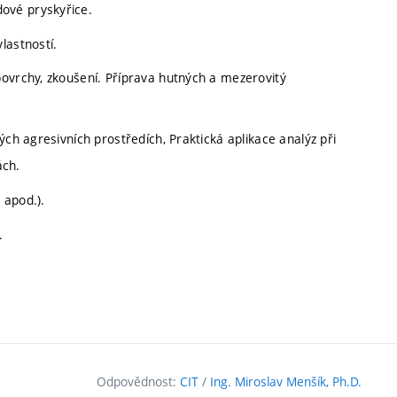
ové pryskyřice.
lastností.
povrchy, zkoušení. Příprava hutných a mezerovitý
ých agresivních prostředích, Praktická aplikace analýz při
ách.
 apod.).
.
Odpovědnost:
CIT
/
Ing. Miroslav Menšík, Ph.D.