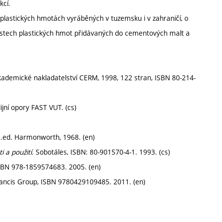
kcí.
plastických hmotách vyráběných v tuzemsku i v zahraničí, o
nostech plastických hmot přidávaných do cementových malt a
Akademické nakladatelství CERM, 1998, 122 stran, ISBN 80-214-
dijní opory FAST VUT. (cs)
1.ed. Harmonworth, 1968. (en)
i a použití
. Sobotáles, ISBN: 80-901570-4-1. 1993. (cs)
ISBN 978-1859574683. 2005. (en)
rancis Group, ISBN 9780429109485. 2011. (en)