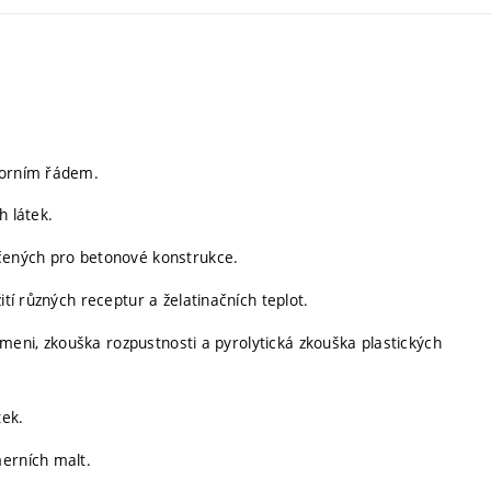
torním řádem.
h látek.
rčených pro betonové konstrukce.
ití různých receptur a želatinačních teplot.
plameni, zkouška rozpustnosti a pyrolytická zkouška plastických
tek.
merních malt.