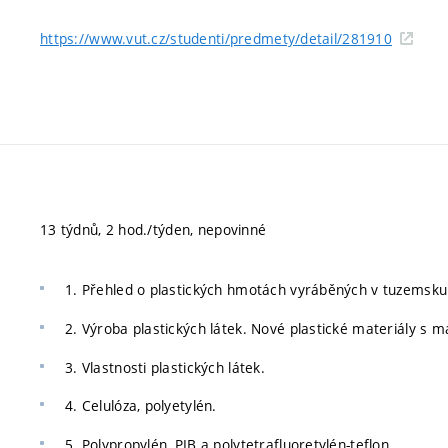
https://www.vut.cz/studenti/predmety/detail/281910
13 týdnů, 2 hod./týden, nepovinné
1. Přehled o plastických hmotách vyráběných v tuzemsku a
2. Výroba plastických látek. Nové plastické materiály s ma
3. Vlastnosti plastických látek.
4. Celulóza, polyetylén.
5. Polypropylén, PIB a polytetrafluoretylén-teflon.