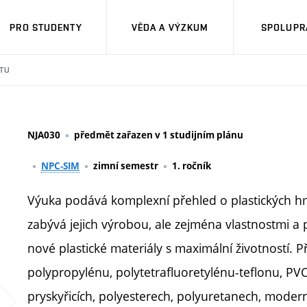
PRO STUDENTY
VĚDA A VÝZKUM
SPOLUPRÁ
TU
NJA030
předmět zařazen v 1 studijním plánu
NPC-SIM
zimní semestr
1. ročník
Výuka podává komplexní přehled o plastických hmo
zabývá jejich výrobou, ale zejména vlastnostmi a 
nové plastické materiály s maximální životností. 
polypropylénu, polytetrafluoretylénu-teflonu, PVC
pryskyřicích, polyesterech, polyuretanech, modern