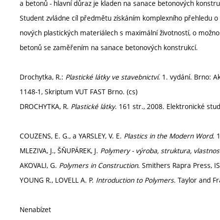
a betonů - hlavní důraz je kladen na sanace betonových konstru
Student zvládne cíl předmětu získáním komplexního přehledu o 
nových plastických materiálech s maximální životností, o mož
betonů se zaměřením na sanace betonových konstrukcí.
Drochytka, R.:
Plastické látky ve stavebnictví
. 1. vydání. Brno: 
1148-1, Skriptum VUT FAST Brno. (cs)
DROCHYTKA, R.
Plastické látky
. 161 str., 2008. Elektronické stu
COUZENS, E. G., a YARSLEY, V. E.
Plastics in the Modern Word
. 
MLEZIVA, J., ŠŇUPÁREK, J.
Polymery - výroba, struktura, vlastnost
AKOVALI, G.
Polymers in Construction
. Smithers Rapra Press, 
YOUNG R., LOVELL A. P.
Introduction to Polymers
. Taylor and F
Nenabízet