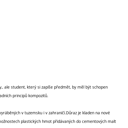
., ale student, který si zapíše předmět, by měl být schopen
ladních principů kompozitů.
vyráběných v tuzemsku i v zahraničí.Důraz je kladen na nové
 možnostech plastických hmot přidávaných do cementových malt