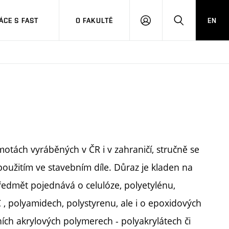
CE S FAST
O FAKULTĚ
EN
PŘIHLÁSIT
HLEDAT
SE
tách vyráběných v ČR i v zahraničí, stručně se
použitím ve stavebním díle. Důraz je kladen na
Předmět pojednává o celulóze, polyetylénu,
 , polyamidech, polystyrenu, ale i o epoxidových
ích akrylových polymerech - polyakrylátech či