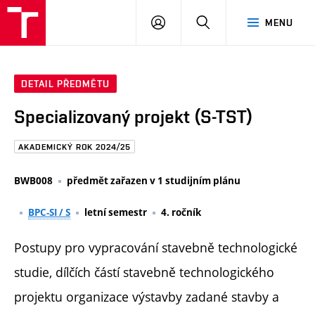
FAST
PŘIHLÁSIT
HLEDAT
MENU
VUT
SE
Brno
DETAIL PŘEDMĚTU
Specializovaný projekt (S-TST)
AKADEMICKÝ ROK 2024/25
BWB008
předmět zařazen v 1 studijním plánu
BPC-SI / S
letní semestr
4. ročník
Postupy pro vypracování stavebně technologické
studie, dílčích částí stavebně technologického
projektu organizace výstavby zadané stavby a