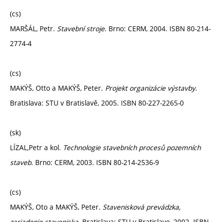
(cs)
MARŠÁL, Petr.
Stavební stroje
. Brno: CERM, 2004. ISBN 80-214-
2774-4
(cs)
MAKÝŠ, Otto a MAKÝŠ, Peter.
Projekt organizácie výstavby
.
Bratislava: STU v Bratislavě, 2005. ISBN 80-227-2265-0
(sk)
LÍZAL,Petr a kol.
Technologie stavebních procesů pozemních
staveb
. Brno: CERM, 2003. ISBN 80-214-2536-9
(cs)
MAKÝŠ, Oto a MAKÝŠ, Peter.
Stavenisková prevádzka,
zariadenie staveniska
. Bratislava: STU v Bratislave, 2002. ISBN