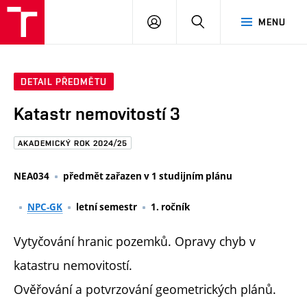
FAST
PŘIHLÁSIT
HLEDAT
MENU
VUT
SE
Brno
DETAIL PŘEDMĚTU
Katastr nemovitostí 3
AKADEMICKÝ ROK 2024/25
NEA034
předmět zařazen v 1 studijním plánu
NPC-GK
letní semestr
1. ročník
Vytyčování hranic pozemků. Opravy chyb v
katastru nemovitostí.
Ověřování a potvrzování geometrických plánů.