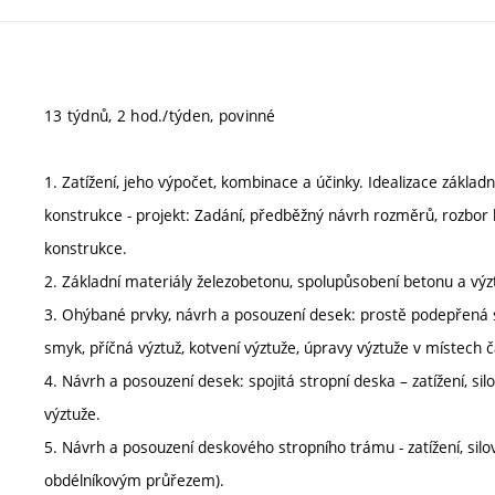
13 týdnů, 2 hod./týden, povinné
1. Zatížení, jeho výpočet, kombinace a účinky. Idealizace zákla
konstrukce - projekt: Zadání, předběžný návrh rozměrů, rozbor
konstrukce.
2. Základní materiály železobetonu, spolupůsobení betonu a výz
3. Ohýbané prvky, návrh a posouzení desek: prostě podepřená st
smyk, příčná výztuž, kotvení výztuže, úpravy výztuže v místech
4. Návrh a posouzení desek: spojitá stropní deska – zatížení, si
výztuže.
5. Návrh a posouzení deskového stropního trámu - zatížení, silo
obdélníkovým průřezem).