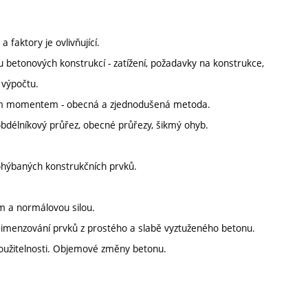
 faktory je ovlivňující.
u betonových konstrukcí - zatížení, požadavky na konstrukce,
 výpočtu.
m momentem - obecná a zjednodušená metoda.
élníkový průřez, obecné průřezy, šikmý ohyb.
 ohýbaných konstrukčních prvků.
a normálovou silou.
enzování prvků z prostého a slabě vyztuženého betonu.
oužitelnosti. Objemové změny betonu.