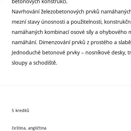
betonových konstrukcí.
Navrhování železobetonových prvků namáhaných
mezní stavy únosnosti a použitelnosti, konstrukč
namáhaných kombinací osové síly a ohybového 
namáhání. Dimenzování prvků z prostého a slab
Jednoduché betonové prvky – nosníkové desky, trá
sloupy a schodiště.
5 kreditů
čeština, angličtina