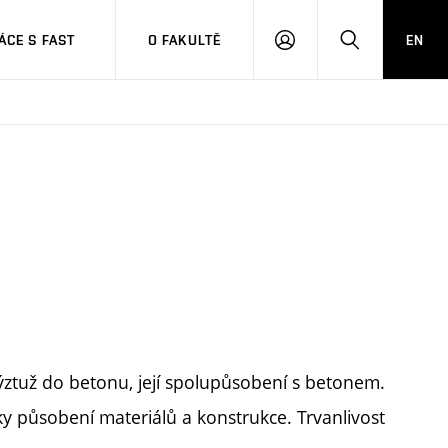
CE S FAST
O FAKULTĚ
EN
PŘIHLÁSIT
HLEDAT
SE
ýztuž do betonu, její spolupůsobení s betonem.
y působení materiálů a konstrukce. Trvanlivost