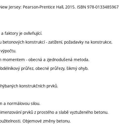
 New Jersey: Pearson-Prentice Hall, 2015. ISBN 978-0133485967
 faktory je ovlivňující.
u betonových konstrukcí - zatížení, požadavky na konstrukce,
 výpočtu.
m momentem - obecná a zjednodušená metoda.
élníkový průřez, obecné průřezy, šikmý ohyb.
 ohýbaných konstrukčních prvků.
a normálovou silou.
enzování prvků z prostého a slabě vyztuženého betonu.
oužitelnosti. Objemové změny betonu.