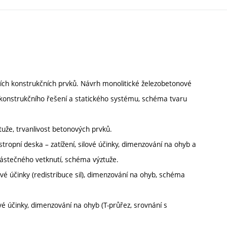
dních konstrukčních prvků. Návrh monolitické železobetonové
 konstrukčního řešení a statického systému, schéma tvaru
tuže, trvanlivost betonových prvků.
ropní deska – zatížení, silové účinky, dimenzování na ohyb a
 částečného vetknutí, schéma výztuže.
lové účinky (redistribuce sil), dimenzování na ohyb, schéma
vé účinky, dimenzování na ohyb (T-průřez, srovnání s