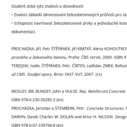
Student získá tyto znalosti a dovednosti:
• Znalost základů dimenzování železobetonových průřezů pro z
• Schopnost navrhovat železobetonové prvky a jednoduché kons
dokumentaci.
PROCHÁZKA, Jiří, Petr ŠTĚPÁNEK, Jiří KRÁTKÝ, Alena KOHOUTKO
prostého a železového betonu
. Praha: ČBS servis, 2009. ISBN 9
TERZIJSKI, Ivailo, ŠTĚPÁNEK, Petr, ČÍRTEK, Ladislav, ZMEK, Bohu
až CM5. Studijní opory
. Brno: FAST VUT, 2007. (cs)
MOSLEY, Bill, BUNGEY, John a HULSE, Ray.
Reinforced Concrete 
ISBN 978-0-230-30285-3 (en)
PROCHÁZKA, Jaroslav a ŠTEMBERK, Petr.
Concrete Structures 1
DARVIN, David, Charles W. DOLAN and Artur H. NILSON.
Design
ISBN 978-0-07-339794-8 (en)