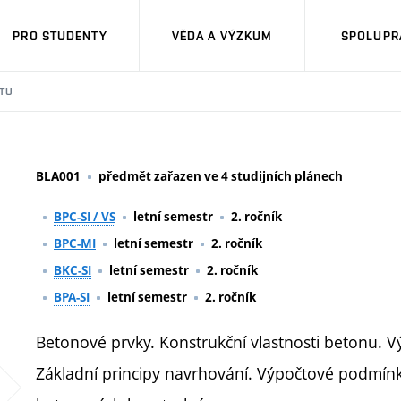
PRO STUDENTY
VĚDA A VÝZKUM
SPOLUPRÁ
TU
BLA001
předmět zařazen ve 4 studijních plánech
BPC-SI / VS
letní semestr
2. ročník
BPC-MI
letní semestr
2. ročník
BKC-SI
letní semestr
2. ročník
BPA-SI
letní semestr
2. ročník
Betonové prvky. Konstrukční vlastnosti betonu. V
Základní principy navrhování. Výpočtové podmínk