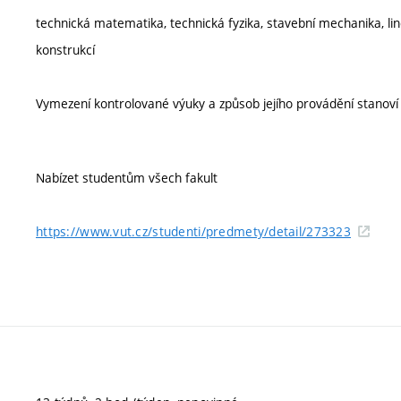
technická matematika, technická fyzika, stavební mechanika, lin
konstrukcí
Vymezení kontrolované výuky a způsob jejího provádění stanov
Nabízet studentům všech fakult
https://www.vut.cz/studenti/predmety/detail/273323