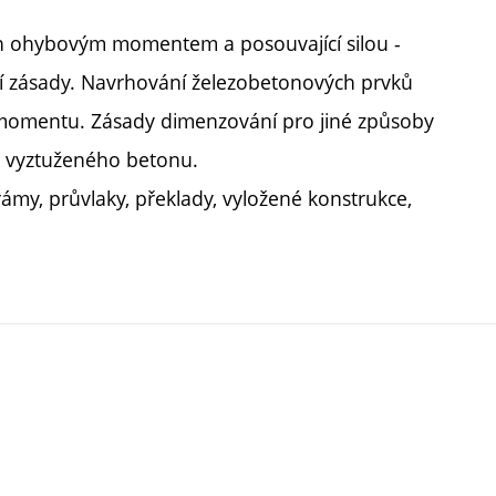
 ohybovým momentem a posouvající silou -
ní zásady. Navrhování železobetonových prvků
momentu. Zásady dimenzování pro jiné způsoby
ě vyztuženého betonu.
my, průvlaky, překlady, vyložené konstrukce,