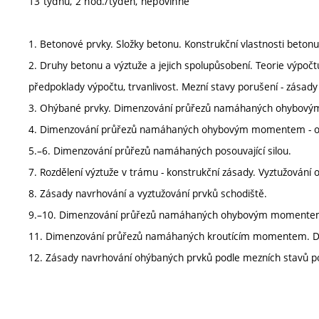
13 týdnů, 2 hod./týden, nepovinné
1. Betonové prvky. Složky betonu. Konstrukční vlastnosti betonu a
2. Druhy betonu a výztuže a jejich spolupůsobení. Teorie výpočt
předpoklady výpočtu, trvanlivost. Mezní stavy porušení - zásady
3. Ohýbané prvky. Dimenzování průřezů namáhaných ohybový
4. Dimenzování průřezů namáhaných ohybovým momentem - obd
5.–6. Dimenzování průřezů namáhaných posouvající silou.
7. Rozdělení výztuže v trámu - konstrukční zásady. Vyztužování
8. Zásady navrhování a vyztužování prvků schodiště.
9.–10. Dimenzování průřezů namáhaných ohybovým momentem 
11. Dimenzování průřezů namáhaných kroutícím momentem. Dim
12. Zásady navrhování ohýbaných prvků podle mezních stavů p