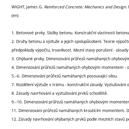
WIGHT, James G.
Reinforced Concrete: Mechanics and Design
.
(en)
1. Betonové prvky. Složky betonu. Konstrukční vlastnosti betonu a
2. Druhy betonu a výztuže a jejich spolupůsobení. Teorie výpočt
předpoklady výpočtu, trvanlivost. Mezní stavy porušení - zásady
3. Ohýbané prvky. Dimenzování průřezů namáhaných ohybový
4. Dimenzování průřezů namáhaných ohybovým momentem - obd
5.–6. Dimenzování průřezů namáhaných posouvající silou.
7. Rozdělení výztuže v trámu - konstrukční zásady. Vyztužování
8. Zásady navrhování a vyztužování prvků schodiště.
9.–10. Dimenzování průřezů namáhaných ohybovým momentem 
11. Dimenzování průřezů namáhaných kroutícím momentem. Dim
12. Zásady navrhování ohýbaných prvků podle mezních stavů p