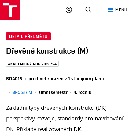
FAST
PŘIHLÁSIT
HLEDAT
MENU
VUT
SE
Brno
DETAIL PŘEDMĚTU
Dřevěné konstrukce (M)
AKADEMICKÝ ROK 2023/24
BOA015
předmět zařazen v 1 studijním plánu
BPC-SI / M
zimní semestr
4. ročník
Základní typy dřevěných konstrukcí (DK),
perspektivy rozvoje, standardy pro navrhování
DK. Příklady realizovaných DK.