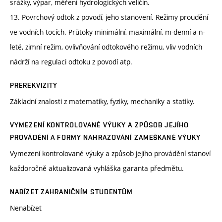
srážky, výpar, měření hydrologických veličin.
13. Povrchový odtok z povodí, jeho stanovení. Režimy proudění
ve vodních tocích. Průtoky minimální, maximální, m-denní a n-
leté, zimní režim, ovlivňování odtokového režimu, vliv vodních
nádrží na regulaci odtoku z povodí atp.
PREREKVIZITY
Základní znalosti z matematiky, fyziky, mechaniky a statiky.
VYMEZENÍ KONTROLOVANÉ VÝUKY A ZPŮSOB JEJÍHO
PROVÁDĚNÍ A FORMY NAHRAZOVÁNÍ ZAMEŠKANÉ VÝUKY
Vymezení kontrolované výuky a způsob jejího provádění stanoví
každoročně aktualizovaná vyhláška garanta předmětu.
NABÍZET ZAHRANIČNÍM STUDENTŮM
Nenabízet