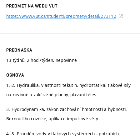
PŘEDMĚT NA WEBU VUT
https://www.vut.cz/studenti/predmety/detail/273112
PŘEDNÁŠKA
13 týdnů, 2 hod./týden, nepovinné
OSNOVA
1.-2. Hydraulika, vlastnosti tekutin, hydrostatika, tlakové síly
na rovinné a zakřivené plochy, plavání těles.
3. Hydrodynamika, zákon zachování hmotnosti a hybnosti,
Bernoulliho rovnice, aplikace impulsové věty.
4.-5. Proudění vody v tlakových systémech - potrubích,