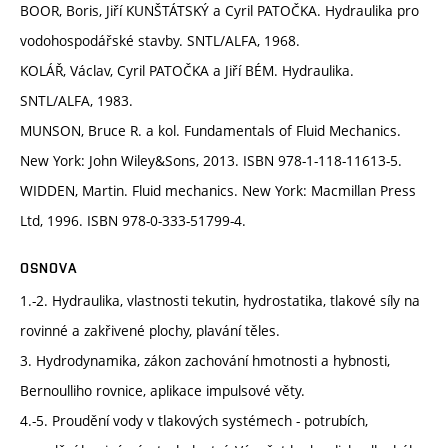
BOOR, Boris, Jiří KUNŠTÁTSKÝ a Cyril PATOČKA. Hydraulika pro
vodohospodářské stavby. SNTL/ALFA, 1968.
KOLÁŘ, Václav, Cyril PATOČKA a Jiří BÉM. Hydraulika.
SNTL/ALFA, 1983.
MUNSON, Bruce R. a kol. Fundamentals of Fluid Mechanics.
New York: John Wiley&Sons, 2013. ISBN 978-1-118-11613-5.
WIDDEN, Martin. Fluid mechanics. New York: Macmillan Press
Ltd, 1996. ISBN 978-0-333-51799-4.
OSNOVA
1.-2. Hydraulika, vlastnosti tekutin, hydrostatika, tlakové síly na
rovinné a zakřivené plochy, plavání těles.
3. Hydrodynamika, zákon zachování hmotnosti a hybnosti,
Bernoulliho rovnice, aplikace impulsové věty.
4.-5. Proudění vody v tlakových systémech - potrubích,