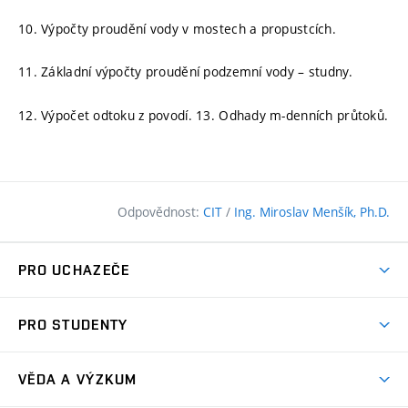
10. Výpočty proudění vody v mostech a propustcích.
11. Základní výpočty proudění podzemní vody – studny.
12. Výpočet odtoku z povodí. 13. Odhady m-denních průtoků.
Odpovědnost:
CIT
/
Ing. Miroslav Menšík, Ph.D.
PRO UCHAZEČE
Pojďte na FAST
PRO STUDENTY
Nabídka programů
Časový plán studia
Přijímačky
VĚDA A VÝZKUM
Studijní programy
Zápisy