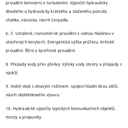
proudění laminární a turbulentní. Výpočet hydraulicky
dlouhého a hydraulicky krátkého a složeného potrubí,
shybka, násoska, návrh čerpadla.
6.-7. Ustálené, rovnoměrné proudění s volnou hladinou v
otevřených korytech. Energetická výška průřezu. Kritické
proudění. Říční a bystřinné proudění.
8. Přepady vody přes přelivy. Výtoky vody otvory a přepady s
nádrží.
9. Vodní skok s dnovým režimem. spojení hladin dvou zdrží,
návrh obdélníkového vývaru.
10. Hydraulické výpočty typických komunikačních objektů,
mosty a propustky.