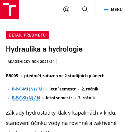
FAST
PŘIHLÁSIT
HLEDAT
MENU
VUT
SE
Brno
DETAIL PŘEDMĚTU
Hydraulika a hydrologie
AKADEMICKÝ ROK 2023/24
BR005
předmět zařazen ve 2 studijních plánech
B-P-C-MI (N) / MI
letní semestr
2. ročník
B-P-C-SI (N) / N
letní semestr
3. ročník
Základy hydrostatiky, tlak v kapalinách v klidu,
stanovení účinku vody na rovinné a zakřivené