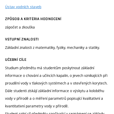
Ústav vodních staveb
ZPŮSOB A KRITÉRIA HODNOCENÍ
zápočet a zkouška
VSTUPNÍ ZNALOSTI
Základní znalosti z matematiky, fyziky, mechaniky a statiky.
UČEBNÍ CÍLE
Studium předmětu má studentům poskytnout základní
informace o chování a učíncích kapalin, o jevech vznikajících při
proudění vody v tlakových systémech a v otevřených korytech.
Dále studenti získájí základní informace o výskytu a koloběhu
vody v přírodě a o měření parametrů popisující kvalitativní a
kvantitativní parametry vody v přírodě.
Student splní cíl předmětu spočívající v seznámení se základy