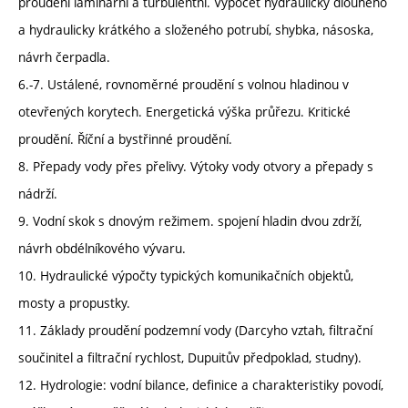
proudění laminární a turbulentní. Výpočet hydraulicky dlouhého
a hydraulicky krátkého a složeného potrubí, shybka, násoska,
návrh čerpadla.
6.-7. Ustálené, rovnoměrné proudění s volnou hladinou v
otevřených korytech. Energetická výška průřezu. Kritické
proudění. Říční a bystřinné proudění.
8. Přepady vody přes přelivy. Výtoky vody otvory a přepady s
nádrží.
9. Vodní skok s dnovým režimem. spojení hladin dvou zdrží,
návrh obdélníkového vývaru.
10. Hydraulické výpočty typických komunikačních objektů,
mosty a propustky.
11. Základy proudění podzemní vody (Darcyho vztah, filtrační
součinitel a filtrační rychlost, Dupuitův předpoklad, studny).
12. Hydrologie: vodní bilance, definice a charakteristiky povodí,