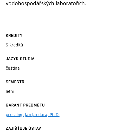
vodohospodářských laboratořích.
KREDITY
5 kreditů
JAZYK STUDIA
čeština
SEMESTR
letní
GARANT PŘEDMĚTU
prof. Ing. Jan Jandora, Ph.D.
ZAJIŠŤUJE ÚSTAV