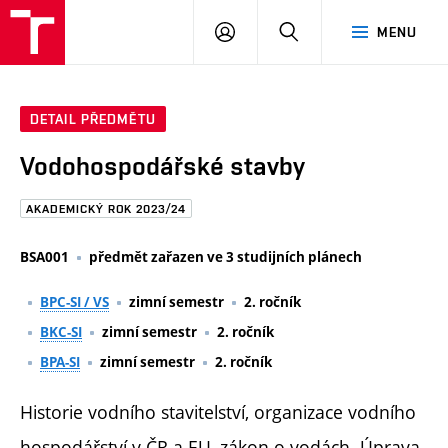
FAST
PŘIHLÁSIT
HLEDAT
MENU
VUT
SE
Brno
DETAIL PŘEDMĚTU
Vodohospodářské stavby
AKADEMICKÝ ROK 2023/24
BSA001
předmět zařazen ve 3 studijních plánech
BPC-SI / VS
zimní semestr
2. ročník
BKC-SI
zimní semestr
2. ročník
BPA-SI
zimní semestr
2. ročník
Historie vodního stavitelství, organizace vodního
hospodářství v ČR a EU, zákon o vodách. Úprava