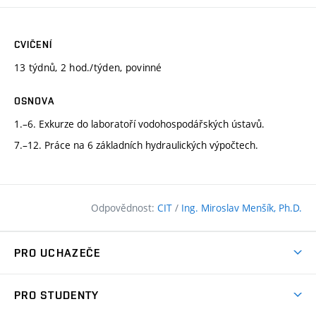
CVIČENÍ
13 týdnů, 2 hod./týden, povinné
OSNOVA
1.–6. Exkurze do laboratoří vodohospodářských ústavů.
7.–12. Práce na 6 základních hydraulických výpočtech.
Odpovědnost:
CIT
/
Ing. Miroslav Menšík, Ph.D.
PRO UCHAZEČE
Pojďte na FAST
PRO STUDENTY
Nabídka programů