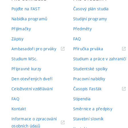
Pojďte na FAST
Časový plán studia
Nabídka programů
Studijní programy
Přijímačky
Předměty
Zápisy
FAQ
(externí
(externí
Ambasadoři pro prváky
Příručka prváka
odkaz)
odkaz)
Studium MSc.
Studium a práce v zahraničí
Přípravné kurzy
Studentské spolky
Den otevřených dveří
Pracovní nabídky
(externí
Celoživotní vzdělávání
Časopis Fasťák
odkaz)
FAQ
Stipendia
Kontakt
Směrnice a předpisy
Informace o zpracování
Stavební slovník
(externí
osobních údajů