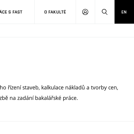
CE S FAST
O FAKULTĚ
EN
PŘIHLÁSIT
HLEDAT
SE
o řízení staveb, kalkulace nákladů a tvorby cen,
zbě na zadání bakalářské práce.