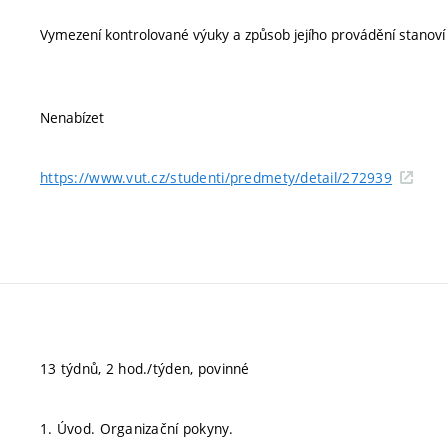
Vymezení kontrolované výuky a způsob jejího provádění stanov
Nenabízet
https://www.vut.cz/studenti/predmety/detail/272939
13 týdnů, 2 hod./týden, povinné
1. Úvod. Organizační pokyny.