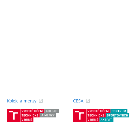
Koleje a menzy
CESA
(externí
(ext
odkaz)
odk