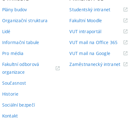
(externí
Plány budov
Studentský intranet
odkaz)
(externí
Organizační struktura
Fakultní Moodle
odkaz)
(externí
Lidé
VUT intraportál
odkaz)
(externí
Informační tabule
VUT mail na Office 365
odkaz)
(externí
Pro média
VUT mail na Google
odkaz)
(externí
Fakultní odborová
Zaměstnanecký intranet
(externí
odkaz)
organizace
odkaz)
Současnost
Historie
Sociální bezpečí
Kontakt