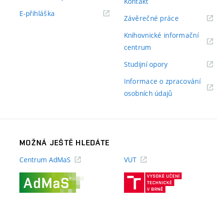
Kontakt
odkaz)
(externí
E-přihláška
(externí
Závěrečné práce
odkaz)
odkaz)
Knihovnické informační
(externí
centrum
odkaz)
(externí
Studijní opory
odkaz)
Informace o zpracování
(externí
osobních údajů
odkaz)
MOŽNÁ JEŠTĚ HLEDÁTE
Centrum AdMaS
VUT
(externí
(externí
odkaz)
odkaz)