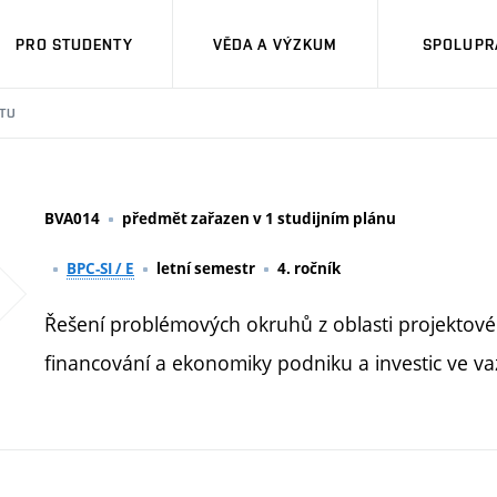
PRO STUDENTY
VĚDA A VÝZKUM
SPOLUPRÁ
TU
BVA014
předmět zařazen v 1 studijním plánu
BPC-SI / E
letní semestr
4. ročník
Řešení problémových okruhů z oblasti projektovéh
financování a ekonomiky podniku a investic ve va