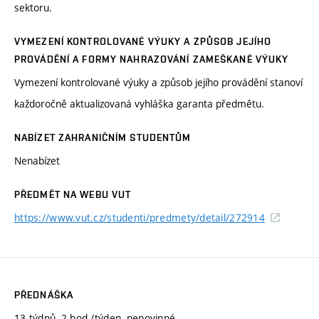
sektoru.
VYMEZENÍ KONTROLOVANÉ VÝUKY A ZPŮSOB JEJÍHO
PROVÁDĚNÍ A FORMY NAHRAZOVÁNÍ ZAMEŠKANÉ VÝUKY
Vymezení kontrolované výuky a způsob jejího provádění stanoví
každoročně aktualizovaná vyhláška garanta předmětu.
NABÍZET ZAHRANIČNÍM STUDENTŮM
Nenabízet
PŘEDMĚT NA WEBU VUT
https://www.vut.cz/studenti/predmety/detail/272914
PŘEDNÁŠKA
13 týdnů, 2 hod./týden, nepovinné