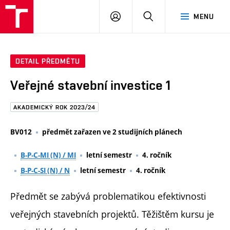
FAST
PŘIHLÁSIT
HLEDAT
MENU
VUT
SE
Brno
DETAIL PŘEDMĚTU
Veřejné stavební investice 1
AKADEMICKÝ ROK 2023/24
BV012
předmět zařazen ve 2 studijních plánech
B-P-C-MI (N) / MI
letní semestr
4. ročník
B-P-C-SI (N) / N
letní semestr
4. ročník
Předmět se zabývá problematikou efektivnosti
veřejných stavebních projektů. Těžištěm kursu je