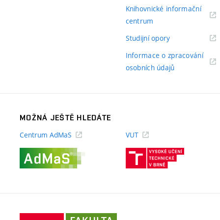
odkaz)
Knihovnické informační
(externí
centrum
odkaz)
(externí
Studijní opory
odkaz)
Informace o zpracování
(externí
osobních údajů
odkaz)
MOŽNÁ JEŠTĚ HLEDÁTE
Centrum AdMaS
VUT
(externí
(externí
odkaz)
odkaz)
Fakulta