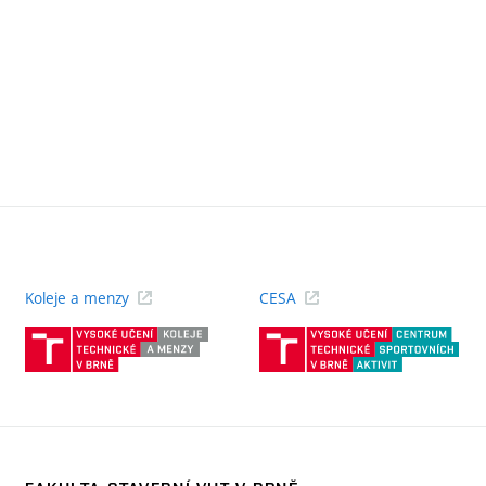
Koleje a menzy
CESA
(externí
(ext
odkaz)
odk