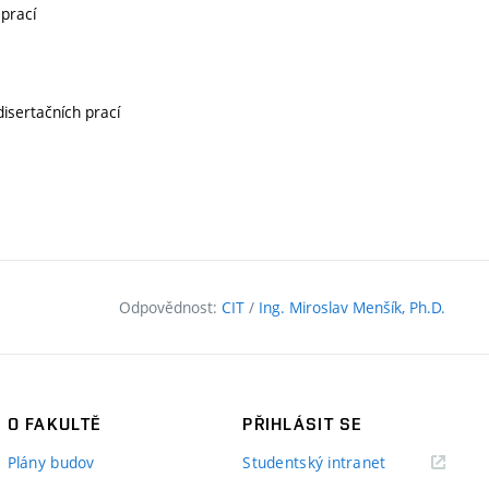
 prací
disertačních prací
Odpovědnost:
CIT
/
Ing. Miroslav Menšík, Ph.D.
O FAKULTĚ
PŘIHLÁSIT SE
(externí
Plány budov
Studentský intranet
odkaz)