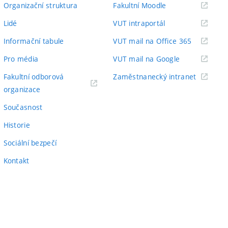
(externí
Organizační struktura
Fakultní Moodle
odkaz)
(externí
Lidé
VUT intraportál
odkaz)
(externí
Informační tabule
VUT mail na Office 365
odkaz)
(externí
Pro média
VUT mail na Google
odkaz)
(externí
Fakultní odborová
Zaměstnanecký intranet
(externí
odkaz)
organizace
odkaz)
Současnost
Historie
Sociální bezpečí
Kontakt