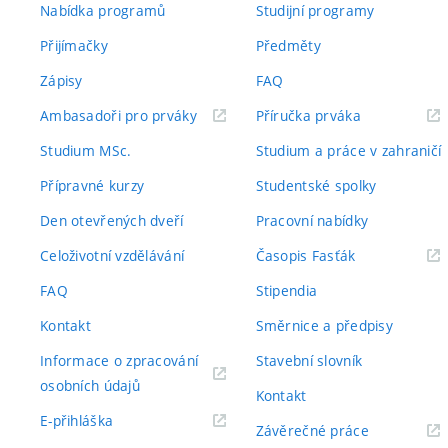
Nabídka programů
Studijní programy
Přijímačky
Předměty
Zápisy
FAQ
(externí
(externí
Ambasadoři pro prváky
Příručka prváka
odkaz)
odkaz)
Studium MSc.
Studium a práce v zahraničí
Přípravné kurzy
Studentské spolky
Den otevřených dveří
Pracovní nabídky
(externí
Celoživotní vzdělávání
Časopis Fasťák
odkaz)
FAQ
Stipendia
Kontakt
Směrnice a předpisy
Informace o zpracování
Stavební slovník
(externí
osobních údajů
Kontakt
odkaz)
(externí
E-přihláška
(externí
Závěrečné práce
odkaz)