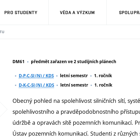
PRO STUDENTY
VĚDA A VÝZKUM
SPOLUPRÁ
TU
DM61
předmět zařazen ve 2 studijních plánech
D-P-C-SI (N) / KDS
letní semestr
1. ročník
D-K-C-SI (N) / KDS
letní semestr
1. ročník
Obecný pohled na spolehlivost silničních sítí, sy
spolehlivostního a pravděpodobnostního přístupu
údržbě a opravách sítě pozemních komunikací. Pr
Ústav pozemních komunikací. Studenti z různých spe