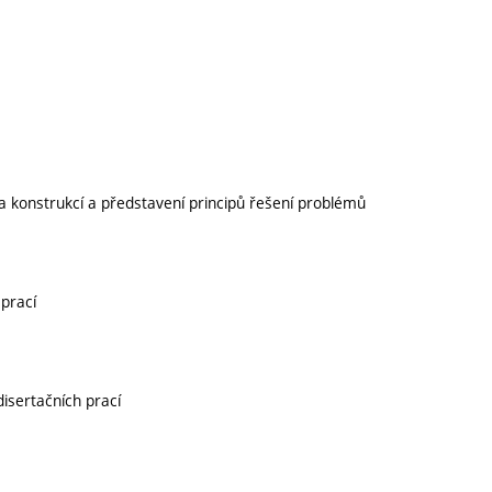
mů a konstrukcí a představení principů řešení problémů
 prací
disertačních prací