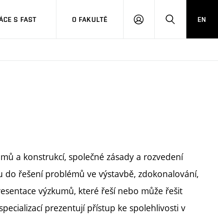
CE S FAST
O FAKULTĚ
EN
PŘIHLÁSIT
HLEDAT
SE
stémů a konstrukcí, společné zásady a rozvedení
 do řešení problémů ve výstavbě, zdokonalování,
esentace výzkumů, které řeší nebo může řešit
cializací prezentují přístup ke spolehlivosti v