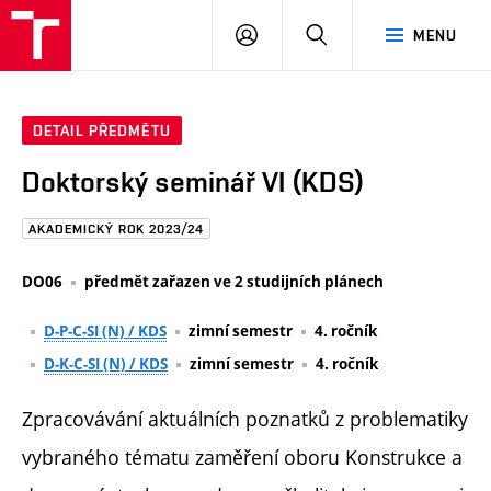
FAST
PŘIHLÁSIT
HLEDAT
MENU
VUT
SE
Brno
DETAIL PŘEDMĚTU
Doktorský seminář VI (KDS)
AKADEMICKÝ ROK 2023/24
DO06
předmět zařazen ve 2 studijních plánech
D-P-C-SI (N) / KDS
zimní semestr
4. ročník
D-K-C-SI (N) / KDS
zimní semestr
4. ročník
Zpracovávání aktuálních poznatků z problematiky
vybraného tématu zaměření oboru Konstrukce a