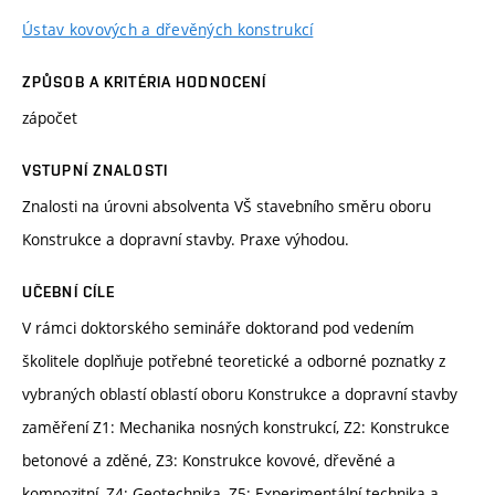
Ústav kovových a dřevěných konstrukcí
ZPŮSOB A KRITÉRIA HODNOCENÍ
zápočet
VSTUPNÍ ZNALOSTI
Znalosti na úrovni absolventa VŠ stavebního směru oboru
Konstrukce a dopravní stavby. Praxe výhodou.
UČEBNÍ CÍLE
V rámci doktorského semináře doktorand pod vedením
školitele doplňuje potřebné teoretické a odborné poznatky z
vybraných oblastí oblastí oboru Konstrukce a dopravní stavby
zaměření Z1: Mechanika nosných konstrukcí, Z2: Konstrukce
betonové a zděné, Z3: Konstrukce kovové, dřevěné a
kompozitní, Z4: Geotechnika, Z5: Experimentální technika a