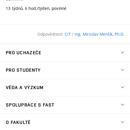
13 týdnů, 6 hod./týden, povinné
Odpovědnost:
CIT
/
Ing. Miroslav Menšík, Ph.D.
PRO UCHAZEČE
Pojďte na FAST
PRO STUDENTY
Nabídka programů
Časový plán studia
Přijímačky
VĚDA A VÝZKUM
Studijní programy
Zápisy
Úspěchy
Předměty
SPOLUPRÁCE S FAST
(externí
Ambasadoři pro prváky
Licence a patenty
odkaz)
FAQ
Studium MSc.
Firemní spolupráce
Centra výzkumu
O FAKULTĚ
(externí
Příručka prváka
Přípravné kurzy
Zahraniční spolupráce
odkaz)