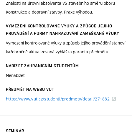
Znalosti na úrovni absolventa VŠ stavebního směru oboru
Konstrukce a dopravní stavby. Praxe výhodou.
VYMEZENÍ KONTROLOVANÉ VÝUKY A ZPŮSOB JEJÍHO
PROVÁDĚNÍ A FORMY NAHRAZOVÁNÍ ZAMEŠKANÉ VÝUKY
Vymezení kontrolované výuky a způsob jejího provádění stanoví
každoročně aktualizovaná vyhláška garanta předmětu.
NABÍZET ZAHRANIČNÍM STUDENTŮM
Nenabízet
PŘEDMĚT NA WEBU VUT
https://www.vut.cz/studenti/predmety/detail/271882
SEMINÁŘ