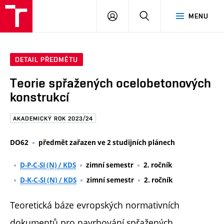
FAST
PŘIHLÁSIT
HLEDAT
MENU
VUT
SE
Brno
DETAIL PŘEDMĚTU
Teorie spřažených ocelobetonových
konstrukcí
AKADEMICKÝ ROK 2023/24
DO62
předmět zařazen ve 2 studijních plánech
D-P-C-SI (N) / KDS
zimní semestr
2. ročník
D-K-C-SI (N) / KDS
zimní semestr
2. ročník
Teoretická báze evropských normativních
dokumentů pro navrhování spřažených