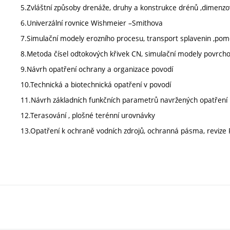
5.Zvláštní způsoby drenáže, druhy a konstrukce drénů ,dimenz
6.Univerzální rovnice Wishmeier –Smithova
7.Simulační modely erozního procesu, transport splavenin ,po
8.Metoda čísel odtokových křivek CN, simulační modely povrch
9.Návrh opatření ochrany a organizace povodí
10.Technická a biotechnická opatření v povodí
11.Návrh základních funkčních parametrů navržených opatření
12.Terasování , plošné terénní urovnávky
13.Opatření k ochraně vodních zdrojů, ochranná pásma, revize