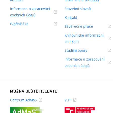
Informace o zpracování
Stavební slovník
(externí
osobních údajů
Kontakt
odkaz)
(externí
E-přihláška
(externí
Závěrečné práce
odkaz)
odkaz)
Knihovnické informační
(externí
centrum
odkaz)
(externí
Studijní opory
odkaz)
Informace o zpracování
(externí
osobních údajů
odkaz)
MOŽNÁ JEŠTĚ HLEDÁTE
Centrum AdMaS
VUT
(externí
(externí
odkaz)
odkaz)