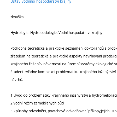
Ústav vodního hospodářství krajiny
zkouška
Hydrologie, Hydropedologie, Vodní hospodářství krajiny
Podrobné teoretické a praktické seznámení doktorandů s proble
zřetelem na teoretické a praktické aspekty navrhování protier
krajinného řešení v návaznosti na územní systémy ekologické sta
Student zvládne komplexní problematiku krajinného inženýrství 
návrhů.
1.Úvod do problematiky krajinného inženýrství a hydromeliorací
2.Vodní režim zamokřených půd
3.Způsoby odvodnění, povrchové odvodňovací příkopy,jejich us