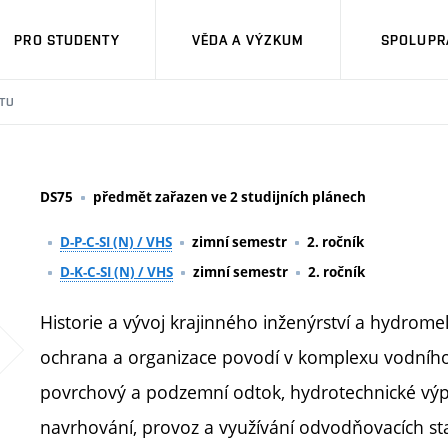
PRO STUDENTY
VĚDA A VÝZKUM
SPOLUPRÁ
TU
DS75
předmět zařazen ve 2 studijních plánech
D-P-C-SI (N) / VHS
zimní semestr
2. ročník
D-K-C-SI (N) / VHS
zimní semestr
2. ročník
Historie a vývoj krajinného inženýrství a hydrome
ochrana a organizace povodí v komplexu vodního 
povrchový a podzemní odtok, hydrotechnické výp
navrhování, provoz a využívání odvodňovacích s