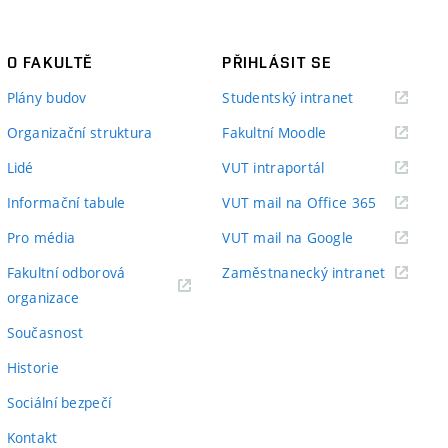
O FAKULTĚ
PŘIHLÁSIT SE
(externí
Plány budov
Studentský intranet
odkaz)
(externí
Organizační struktura
Fakultní Moodle
odkaz)
(externí
Lidé
VUT intraportál
odkaz)
(externí
Informační tabule
VUT mail na Office 365
odkaz)
(externí
Pro média
VUT mail na Google
odkaz)
(externí
Fakultní odborová
Zaměstnanecký intranet
(externí
odkaz)
organizace
odkaz)
Současnost
Historie
Sociální bezpečí
Kontakt