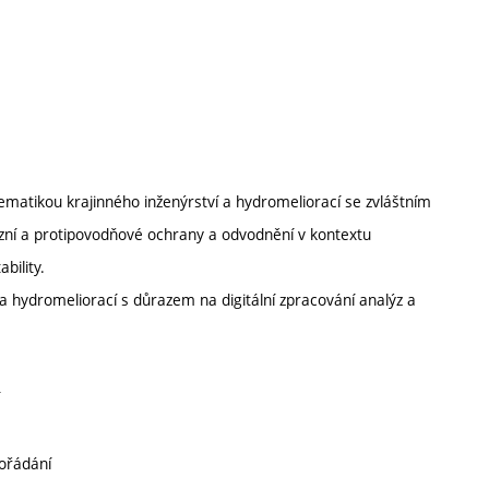
matikou krajinného inženýrství a hydromeliorací se zvláštním
ozní a protipovodňové ochrany a odvodnění v kontextu
bility.
a hydromeliorací s důrazem na digitální zpracování analýz a
pořádání