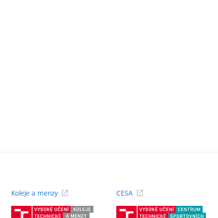
Koleje a menzy
CESA
(externí
(ext
odkaz)
odk