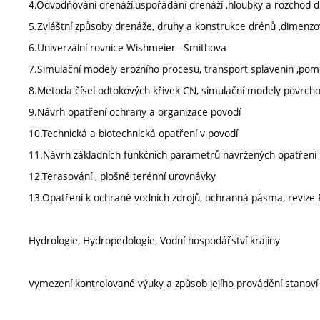
4.Odvodňování drenáží,uspořádání drenáží ,hloubky a rozchod d
5.Zvláštní způsoby drenáže, druhy a konstrukce drénů ,dimenz
6.Univerzální rovnice Wishmeier –Smithova
7.Simulační modely erozního procesu, transport splavenin ,po
8.Metoda čísel odtokových křivek CN, simulační modely povrch
9.Návrh opatření ochrany a organizace povodí
10.Technická a biotechnická opatření v povodí
11.Návrh základních funkčních parametrů navržených opatření
12.Terasování , plošné terénní urovnávky
13.Opatření k ochraně vodních zdrojů, ochranná pásma, revize
Hydrologie, Hydropedologie, Vodní hospodářství krajiny
Vymezení kontrolované výuky a způsob jejího provádění stanov