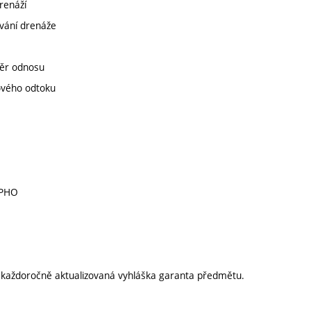
renáží
ování drenáže
měr odnosu
ového odtoku
 PHO
í každoročně aktualizovaná vyhláška garanta předmětu.