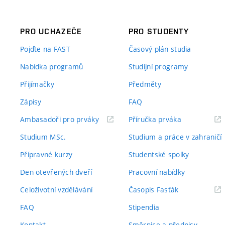
PRO UCHAZEČE
PRO STUDENTY
Pojďte na FAST
Časový plán studia
Nabídka programů
Studijní programy
Přijímačky
Předměty
Zápisy
FAQ
(externí
(externí
Ambasadoři pro prváky
Příručka prváka
odkaz)
odkaz)
Studium MSc.
Studium a práce v zahraničí
Přípravné kurzy
Studentské spolky
Den otevřených dveří
Pracovní nabídky
(externí
Celoživotní vzdělávání
Časopis Fasťák
odkaz)
FAQ
Stipendia
Kontakt
Směrnice a předpisy