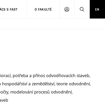
CE S FAST
O FAKULTĚ
EN
PŘIHLÁSIT
HLEDAT
SE
liorací, potřeba a přínos odvodňovacích staveb,
hospodářství a zemědělství, teorie odvodnění,
očty, modelování procesů odvodnění,
taveb