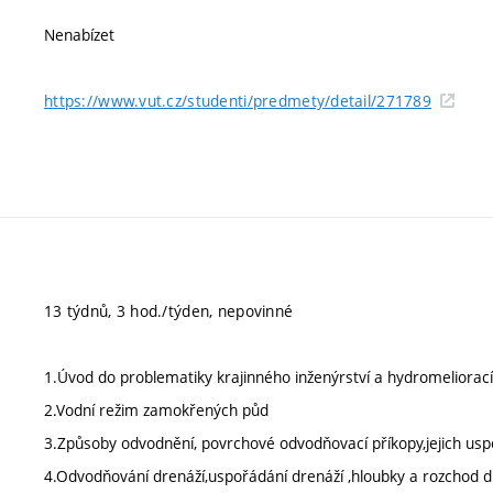
Nenabízet
https://www.vut.cz/studenti/predmety/detail/271789
13 týdnů, 3 hod./týden, nepovinné
1.Úvod do problematiky krajinného inženýrství a hydromeliorací
2.Vodní režim zamokřených půd
3.Způsoby odvodnění, povrchové odvodňovací příkopy,jejich us
4.Odvodňování drenáží,uspořádání drenáží ,hloubky a rozchod d