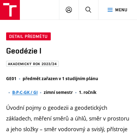
FAST
PŘIHLÁSIT
HLEDAT
MENU
VUT
SE
Brno
DETAIL PŘEDMĚTU
Geodézie I
AKADEMICKÝ ROK 2023/24
GE01
předmět zařazen v 1 studijním plánu
B-P-C-GK / GI
zimní semestr
1. ročník
Úvodní pojmy o geodezii a geodetických
základech, měření směrů a úhlů, směr v prostoru
a jeho složky – směr vodorovný a svislý, přístroje