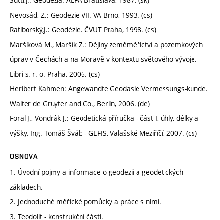
Šütti,J.: Geodézia. ALFA Bratislava, 1987. (sk)
Nevosád, Z.: Geodezie VII. VA Brno, 1993. (cs)
Ratiborský,J.: Geodézie. ČVUT Praha, 1998. (cs)
Maršíková M., Maršík Z.: Dějiny zeměměřictví a pozemkových
úprav v Čechách a na Moravě v kontextu světového vývoje.
Libri s. r. o. Praha, 2006. (cs)
Heribert Kahmen: Angewandte Geodasie Vermessungs-kunde.
Walter de Gruyter and Co., Berlin, 2006. (de)
Foral J., Vondrák J.: Geodetická příručka - část I, úhly, délky a
výšky. Ing. Tomáš Šváb - GEFIS, Valašské Meziříčí, 2007. (cs)
OSNOVA
1. Úvodní pojmy a informace o geodezii a geodetických
základech.
2. Jednoduché měřické pomůcky a práce s nimi.
3. Teodolit - konstrukční části.