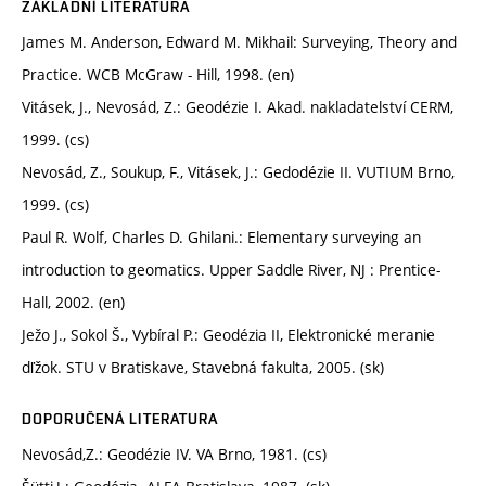
ZÁKLADNÍ LITERATURA
James M. Anderson, Edward M. Mikhail: Surveying, Theory and
Practice. WCB McGraw - Hill, 1998. (en)
Vitásek, J., Nevosád, Z.: Geodézie I. Akad. nakladatelství CERM,
1999. (cs)
Nevosád, Z., Soukup, F., Vitásek, J.: Gedodézie II. VUTIUM Brno,
1999. (cs)
Paul R. Wolf, Charles D. Ghilani.: Elementary surveying an
introduction to geomatics. Upper Saddle River, NJ : Prentice-
Hall, 2002. (en)
Ježo J., Sokol Š., Vybíral P.: Geodézia II, Elektronické meranie
dľžok. STU v Bratiskave, Stavebná fakulta, 2005. (sk)
DOPORUČENÁ LITERATURA
Nevosád,Z.: Geodézie IV. VA Brno, 1981. (cs)