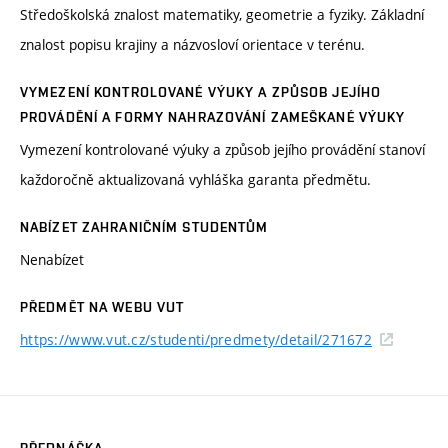
Středoškolská znalost matematiky, geometrie a fyziky. Základní
znalost popisu krajiny a názvosloví orientace v terénu.
VYMEZENÍ KONTROLOVANÉ VÝUKY A ZPŮSOB JEJÍHO
PROVÁDĚNÍ A FORMY NAHRAZOVÁNÍ ZAMEŠKANÉ VÝUKY
Vymezení kontrolované výuky a způsob jejího provádění stanoví
každoročně aktualizovaná vyhláška garanta předmětu.
NABÍZET ZAHRANIČNÍM STUDENTŮM
Nenabízet
PŘEDMĚT NA WEBU VUT
https://www.vut.cz/studenti/predmety/detail/271672
PŘEDNÁŠKA