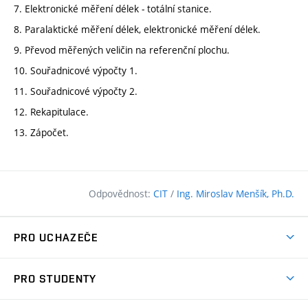
7. Elektronické měření délek - totální stanice.
8. Paralaktické měření délek, elektronické měření délek.
9. Převod měřených veličin na referenční plochu.
10. Souřadnicové výpočty 1.
11. Souřadnicové výpočty 2.
12. Rekapitulace.
13. Zápočet.
Odpovědnost:
CIT
/
Ing. Miroslav Menšík, Ph.D.
PRO UCHAZEČE
Pojďte na FAST
PRO STUDENTY
Nabídka programů
Časový plán studia