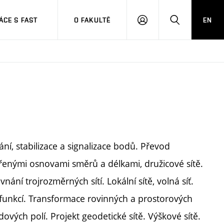
CE S FAST
O FAKULTĚ
EN
PŘIHLÁSIT
HLEDAT
SE
í, stabilizace a signalizace bodů. Převod
ěřenými osnovami směrů a délkami, družicové sítě.
ání trojrozměrných sítí. Lokální sítě, volná síť.
 funkcí. Transformace rovinných a prostorových
vých polí. Projekt geodetické sítě. Výškové sítě.