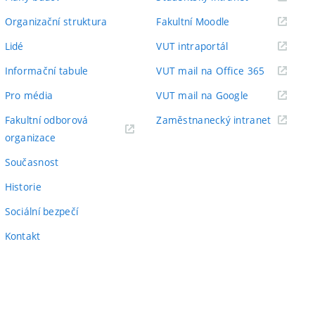
odkaz)
(externí
Organizační struktura
Fakultní Moodle
odkaz)
(externí
Lidé
VUT intraportál
odkaz)
(externí
Informační tabule
VUT mail na Office 365
odkaz)
(externí
Pro média
VUT mail na Google
odkaz)
(externí
Fakultní odborová
Zaměstnanecký intranet
(externí
odkaz)
organizace
odkaz)
Současnost
Historie
Sociální bezpečí
Kontakt