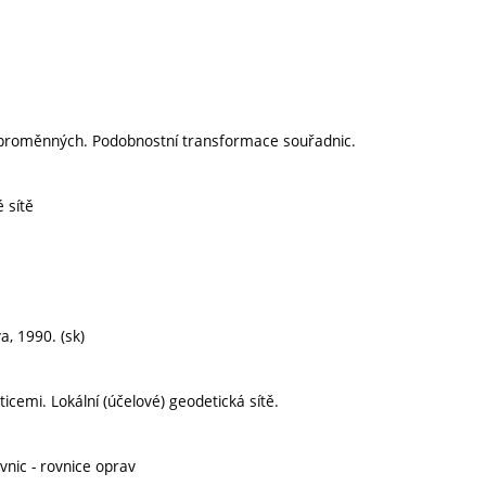
e proměnných. Podobnostní transformace souřadnic.
é sítě
a, 1990. (sk)
icemi. Lokální (účelové) geodetická sítě.
ovnic - rovnice oprav