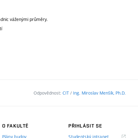
adnic váženými průměry.
tí
Odpovědnost:
CIT
/
Ing. Miroslav Menšík, Ph.D.
O FAKULTĚ
PŘIHLÁSIT SE
(externí
Plány budov
Studentský intranet