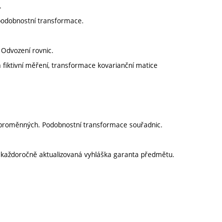
.
 podobnostní transformace.
 Odvození rovnic.
 fiktivní měření, transformace kovarianční matice
e proměnných. Podobnostní transformace souřadnic.
í každoročně aktualizovaná vyhláška garanta předmětu.