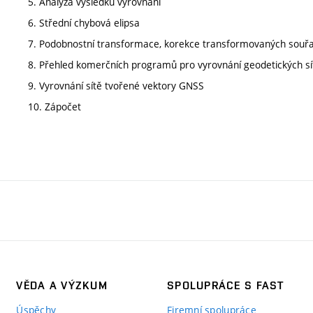
5. Analýza výsledků vyrovnání
6. Střední chybová elipsa
7. Podobnostní transformace, korekce transformovaných souř
8. Přehled komerčních programů pro vyrovnání geodetických sí
9. Vyrovnání sítě tvořené vektory GNSS
10. Zápočet
VĚDA A VÝZKUM
SPOLUPRÁCE S FAST
Úspěchy
Firemní spolupráce