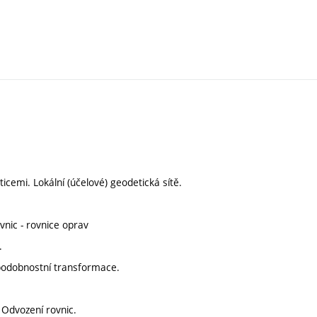
icemi. Lokální (účelové) geodetická sítě.
ovnic - rovnice oprav
.
 podobnostní transformace.
 Odvození rovnic.