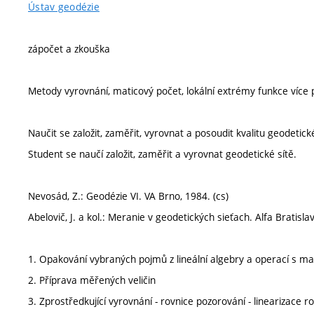
Ústav geodézie
zápočet a zkouška
Metody vyrovnání, maticový počet, lokální extrémy funkce víc
Naučit se založit, zaměřit, vyrovnat a posoudit kvalitu geodetick
Student se naučí založit, zaměřit a vyrovnat geodetické sítě.
Nevosád, Z.: Geodézie VI. VA Brno, 1984. (cs)
Abelovič, J. a kol.: Meranie v geodetických sieťach. Alfa Bratislav
1. Opakování vybraných pojmů z lineální algebry a operací s mat
2. Příprava měřených veličin
3. Zprostředkující vyrovnání - rovnice pozorování - linearizace r