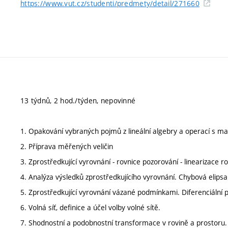
https://www.vut.cz/studenti/predmety/detail/271660
13 týdnů, 2 hod./týden, nepovinné
1. Opakování vybraných pojmů z lineální algebry a operací s mat
2. Příprava měřených veličin
3. Zprostředkující vyrovnání - rovnice pozorování - linearizace r
4. Analýza výsledků zprostředkujícího vyrovnání. Chybová elipsa
5. Zprostředkující vyrovnání vázané podmínkami. Diferenciální
6. Volná síť, definice a účel volby volné sítě.
7. Shodnostní a podobnostní transformace v rovině a prostoru.