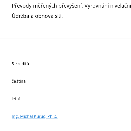
Převody měřených převýšení. Vyrovnání nivelačníc
Údržba a obnova sítí.
5 kreditů
čeština
letní
Ing. Michal Kuruc, Ph.D.