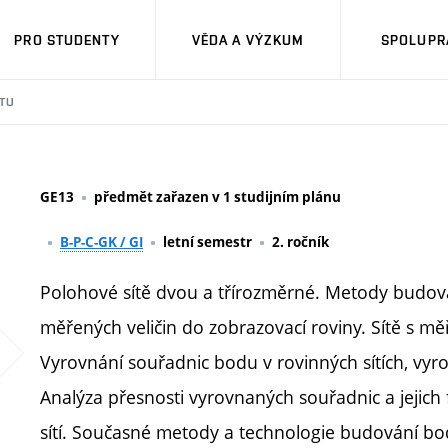
PRO STUDENTY
VĚDA A VÝZKUM
SPOLUPRÁ
TU
GE13
předmět zařazen v 1 studijním plánu
B-P-C-GK / GI
letní semestr
2. ročník
Polohové sítě dvou a třírozměrné. Metody budován
měřených veličin do zobrazovací roviny. Sítě s m
Vyrovnání souřadnic bodu v rovinných sítích, vyrovn
Analýza přesnosti vyrovnaných souřadnic a jejich
sítí. Současné metody a technologie budování bodo