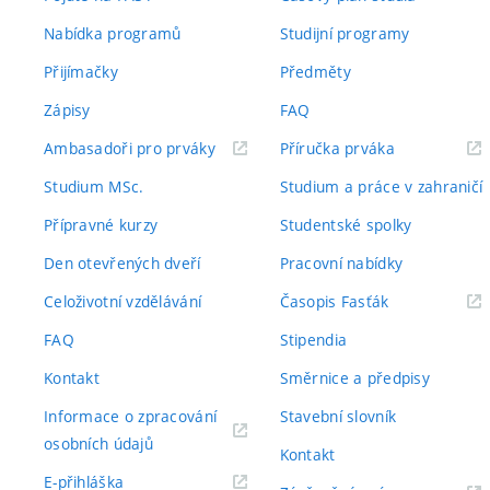
Nabídka programů
Studijní programy
Přijímačky
Předměty
Zápisy
FAQ
(externí
(externí
Ambasadoři pro prváky
Příručka prváka
odkaz)
odkaz)
Studium MSc.
Studium a práce v zahraničí
Přípravné kurzy
Studentské spolky
Den otevřených dveří
Pracovní nabídky
(externí
Celoživotní vzdělávání
Časopis Fasťák
odkaz)
FAQ
Stipendia
Kontakt
Směrnice a předpisy
Informace o zpracování
Stavební slovník
(externí
osobních údajů
Kontakt
odkaz)
(externí
E-přihláška