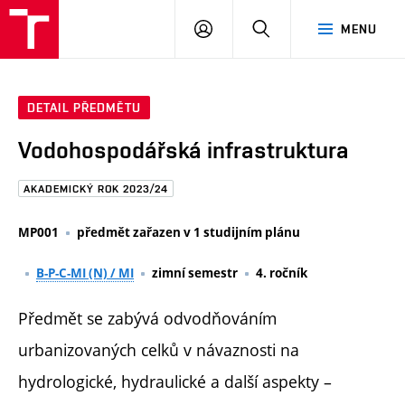
FAST
PŘIHLÁSIT
HLEDAT
MENU
VUT
SE
Brno
DETAIL PŘEDMĚTU
Vodohospodářská infrastruktura
AKADEMICKÝ ROK 2023/24
MP001
předmět zařazen v 1 studijním plánu
B-P-C-MI (N) / MI
zimní semestr
4. ročník
Předmět se zabývá odvodňováním
urbanizovaných celků v návaznosti na
hydrologické, hydraulické a další aspekty –