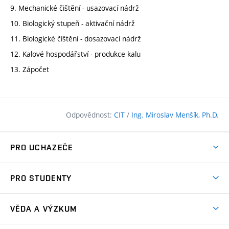
9. Mechanické čištění - usazovací nádrž
10. Biologický stupeň - aktivační nádrž
11. Biologické čištění - dosazovací nádrž
12. Kalové hospodářství - produkce kalu
13. Zápočet
Odpovědnost:
CIT
/
Ing. Miroslav Menšík, Ph.D.
PRO UCHAZEČE
Pojďte na FAST
PRO STUDENTY
Nabídka programů
Časový plán studia
Přijímačky
VĚDA A VÝZKUM
Studijní programy
Zápisy