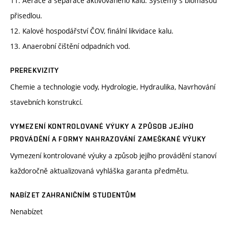
11. Aerace a separace aktivovaného kalu. Systémy s biomasou
přisedlou.
12. Kalové hospodářství ČOV, finální likvidace kalu.
13. Anaerobní čištění odpadních vod.
PREREKVIZITY
Chemie a technologie vody, Hydrologie, Hydraulika, Navrhování
stavebních konstrukcí.
VYMEZENÍ KONTROLOVANÉ VÝUKY A ZPŮSOB JEJÍHO
PROVÁDĚNÍ A FORMY NAHRAZOVÁNÍ ZAMEŠKANÉ VÝUKY
Vymezení kontrolované výuky a způsob jejího provádění stanoví
každoročně aktualizovaná vyhláška garanta předmětu.
NABÍZET ZAHRANIČNÍM STUDENTŮM
Nenabízet