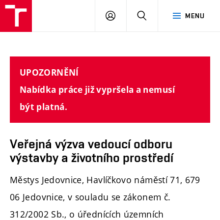
FAST
PŘIHLÁSIT
HLEDAT
MENU
VUT
SE
Brno
UPOZORNĚNÍ
Nabídka práce již vypršela a nemusí
být platná.
Veřejná výzva vedoucí odboru
výstavby a životního prostředí
Městys Jedovnice, Havlíčkovo náměstí 71, 679
06 Jedovnice, v souladu se zákonem č.
312/2002 Sb., o úřednících územních