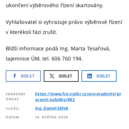
ukončení výběrového řízení skartovány.
Vyhlašovatel si vyhrazuje právo výběrové řízení
v kterékoli fázi zrušit.
Bližší informace podá Ing. Marta Tesařová,
tajemnice ÚM, tel. 606 760 194.
SDÍLET
SDÍLET
SDÍLET
https://www.fce.vutbr.cz/pro-studenty/pr
ZKRÁCENÝ
ODKAZ
acovni-nabidky/882
Ing. Daniel Skřek
VLOŽIL
DATUM
14. KVĚTNA 2026