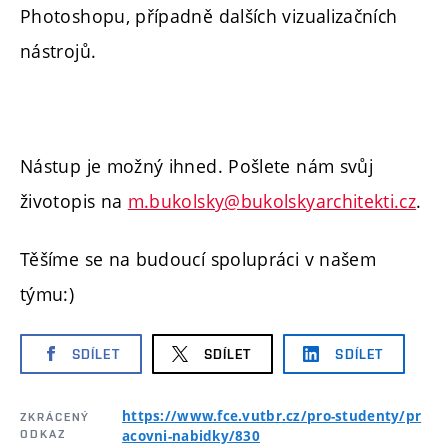
Photoshopu, případně dalších vizualizačních
nástrojů.
Nástup je možný ihned. Pošlete nám svůj
životopis na
m.bukolsky@bukolskyarchitekti.cz
.
Těšíme se na budoucí spolupráci v našem
týmu:)
SDÍLET
SDÍLET
SDÍLET
https://www.fce.vutbr.cz/pro-studenty/pr
ZKRÁCENÝ
ODKAZ
acovni-nabidky/830