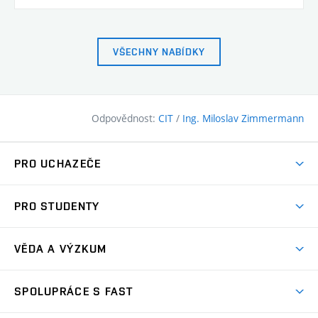
VŠECHNY NABÍDKY
Odpovědnost:
CIT
/
Ing. Miloslav Zimmermann
PRO UCHAZEČE
Pojďte na FAST
PRO STUDENTY
Nabídka programů
Časový plán studia
Přijímačky
VĚDA A VÝZKUM
Studijní programy
Zápisy
Úspěchy
Předměty
SPOLUPRÁCE S FAST
(externí
Ambasadoři pro prváky
Licence a patenty
odkaz)
FAQ
Studium MSc.