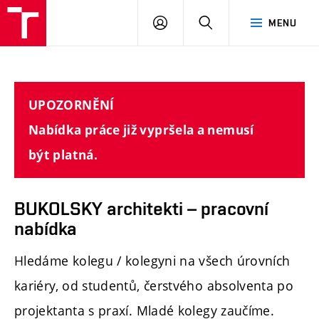
FAST
PŘIHLÁSIT
HLEDAT
MENU
VUT
SE
Brno
UPOZORNĚNÍ
Nabídka práce již vypršela a nemusí
být platná.
BUKOLSKY architekti – pracovní
nabídka
Hledáme kolegu / kolegyni na všech úrovních
kariéry, od studentů, čerstvého absolventa po
projektanta s praxí. Mladé kolegy zaučíme.