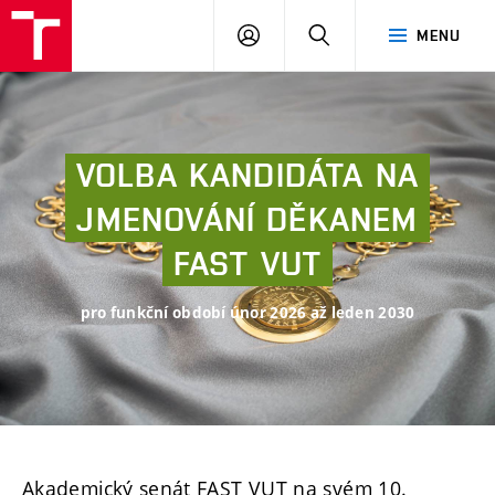
FAST
PŘIHLÁSIT
HLEDAT
MENU
VUT
SE
Brno
VOLBA
KANDIDÁTA
NA
JMENOVÁNÍ
DĚKANEM
FAST
VUT
pro funkční období únor 2026 až leden 2030
Akademický senát FAST VUT na svém 10.