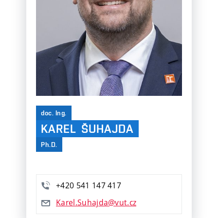
doc. Ing.
KAREL
ŠUHAJDA
Ph.D.
+420
541
147
417
Karel.Suhajda@vut.cz