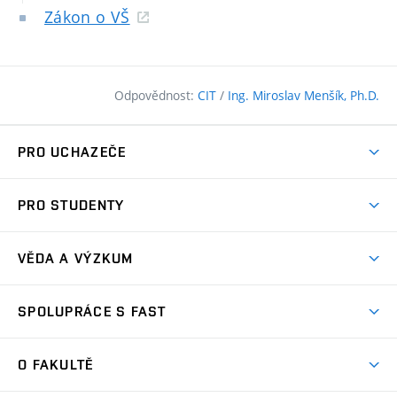
Zákon o VŠ
Odpovědnost:
CIT
/
Ing. Miroslav Menšík, Ph.D.
PRO UCHAZEČE
Pojďte na FAST
PRO STUDENTY
Nabídka programů
Časový plán studia
Přijímačky
VĚDA A VÝZKUM
Studijní programy
Zápisy
Úspěchy
Předměty
SPOLUPRÁCE S FAST
(externí
Ambasadoři pro prváky
Licence a patenty
odkaz)
FAQ
Studium MSc.
Firemní spolupráce
Centra výzkumu
O FAKULTĚ
(externí
Příručka prváka
Přípravné kurzy
Zahraniční spolupráce
odkaz)
Oblasti výzkumu