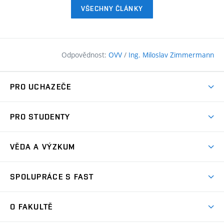
VŠECHNY ČLÁNKY
Odpovědnost:
OVV
/
Ing. Miloslav Zimmermann
PRO UCHAZEČE
Pojďte na FAST
PRO STUDENTY
Nabídka programů
Časový plán studia
Přijímačky
VĚDA A VÝZKUM
Studijní programy
Zápisy
Úspěchy
Předměty
SPOLUPRÁCE S FAST
(externí
Ambasadoři pro prváky
Licence a patenty
odkaz)
FAQ
Studium MSc.
Firemní spolupráce
Centra výzkumu
O FAKULTĚ
(externí
Příručka prváka
Přípravné kurzy
Zahraniční spolupráce
odkaz)
Oblasti výzkumu