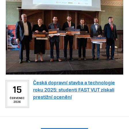
Česká dopravní stavba a technologie
15
roku 2025: studenti FAST VUT získali
prestižní ocenění
ČERVENEC
2026