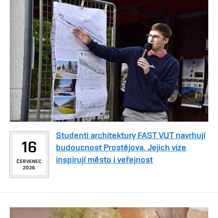
Studenti architektury FAST VUT navrhují
16
budoucnost Prostějova. Jejich vize
inspirují město i veřejnost
ČERVENEC
2026