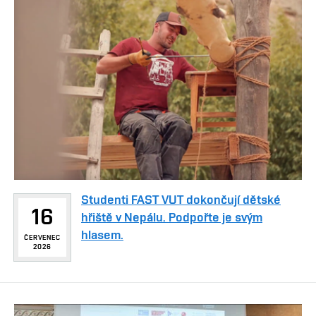
Studenti FAST VUT dokončují dětské
16
hřiště v Nepálu. Podpořte je svým
hlasem.
ČERVENEC
2026