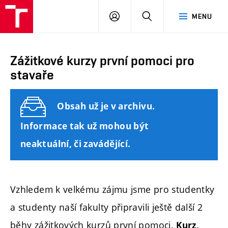
FAST
PŘIHLÁSIT
HLEDAT
MENU
VUT
SE
Brno
Zážitkové kurzy první pomoci pro
stavaře
Obsah už je v archivu.
Informace tak už mohou být
neaktuální, či zavádějící.
Vzhledem k velkému zájmu jsme pro studentky
a studenty naší fakulty připravili ještě další 2
běhy zážitkových kurzů první pomoci.
Kurz,