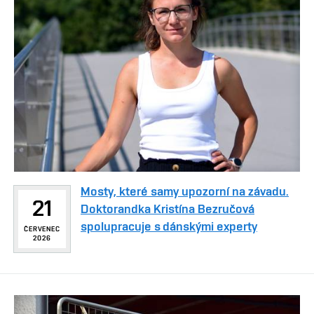
Mosty, které samy upozorní na závadu.
21
Doktorandka Kristína Bezručová
spolupracuje s dánskými experty
ČERVENEC
2026