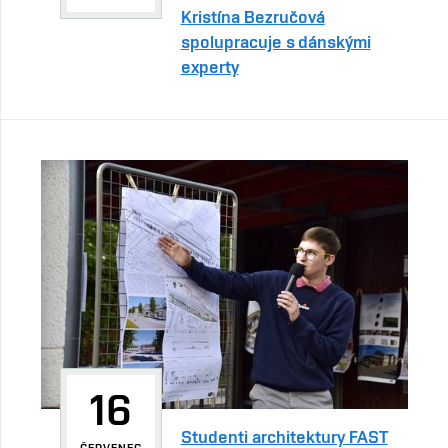
Kristína Bezručová
spolupracuje s dánskými
experty
16
Studenti architektury FAST
ČERVENEC