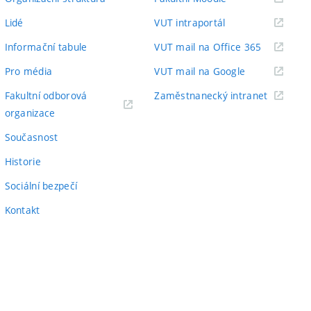
odkaz)
(externí
Lidé
VUT intraportál
odkaz)
(externí
Informační tabule
VUT mail na Office 365
odkaz)
(externí
Pro média
VUT mail na Google
odkaz)
(externí
Fakultní odborová
Zaměstnanecký intranet
(externí
odkaz)
organizace
odkaz)
Současnost
Historie
Sociální bezpečí
Kontakt