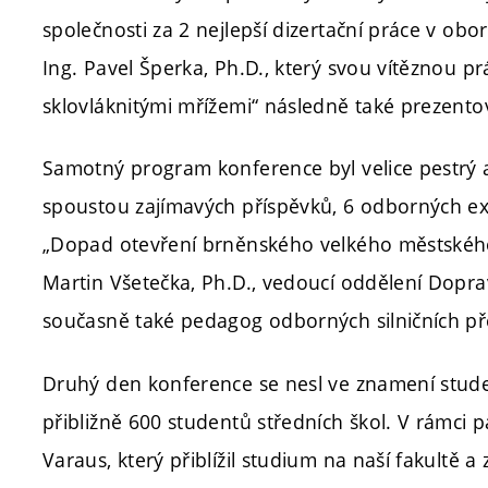
společnosti za 2 nejlepší dizertační práce v obor
Ing. Pavel Šperka, Ph.D., který svou vítěznou p
sklovláknitými mřížemi“ následně také prezentov
Samotný program konference byl velice pestrý a
spoustou zajímavých příspěvků, 6 odborných e
„Dopad otevření brněnského velkého městského
Martin Všetečka, Ph.D., vedoucí oddělení Dopra
současně také pedagog odborných silničních p
Druhý den konference se nesl ve znamení stude
přibližně 600 studentů středních škol. V rámci p
Varaus, který přiblížil studium na naší fakultě 