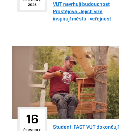
VUT navrhují budoucnost
2026
Prostějova. Jejich vize
inspirují město i veřejnost
16
Studenti FAST VUT dokončují
ČERVENEC