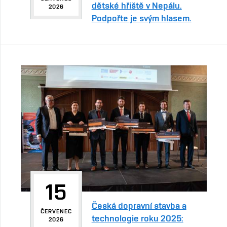
dětské hřiště v Nepálu.
2026
Podpořte je svým hlasem.
15
Česká dopravní stavba a
ČERVENEC
technologie roku 2025:
2026