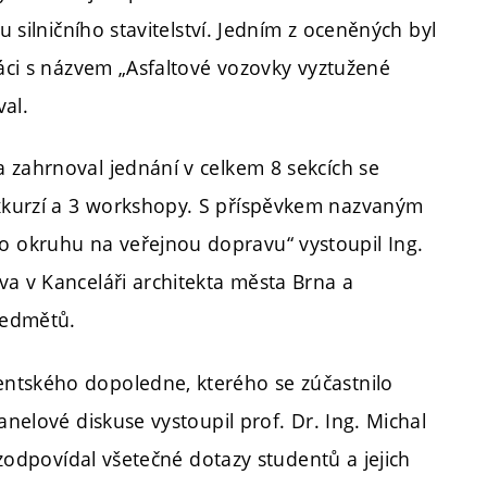
u silničního stavitelství. Jedním z oceněných byl
ráci s názvem „Asfaltové vozovky vyztužené
al.
 zahrnoval jednání v celkem 8 sekcích se
xkurzí a 3 workshopy. S příspěvkem nazvaným
 okruhu na veřejnou dopravu“ vystoupil Ing.
va v Kanceláři architekta města Brna a
ředmětů.
ntského dopoledne, kterého se zúčastnilo
anelové diskuse vystoupil prof. Dr. Ing. Michal
a zodpovídal všetečné dotazy studentů a jejich