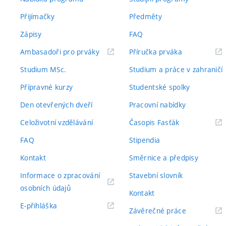
Přijímačky
Předměty
Zápisy
FAQ
(externí
(externí
Ambasadoři pro prváky
Příručka prváka
odkaz)
odkaz)
Studium MSc.
Studium a práce v zahraničí
Přípravné kurzy
Studentské spolky
Den otevřených dveří
Pracovní nabídky
(externí
Celoživotní vzdělávání
Časopis Fasťák
odkaz)
FAQ
Stipendia
Kontakt
Směrnice a předpisy
Informace o zpracování
Stavební slovník
(externí
osobních údajů
Kontakt
odkaz)
(externí
E-přihláška
(externí
Závěrečné práce
odkaz)
odkaz)