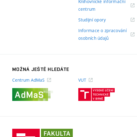
Knihovnické informační
(externí
centrum
odkaz)
(externí
Studijní opory
odkaz)
Informace o zpracování
(externí
osobních údajů
odkaz)
MOŽNÁ JEŠTĚ HLEDÁTE
Centrum AdMaS
VUT
(externí
(externí
odkaz)
odkaz)
Fakulta