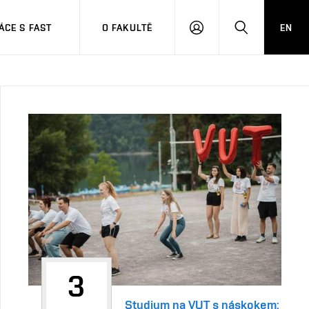
CE S FAST
O FAKULTĚ
EN
PŘIHLÁSIT
HLEDAT
SE
3
Studium na VUT s náskokem: