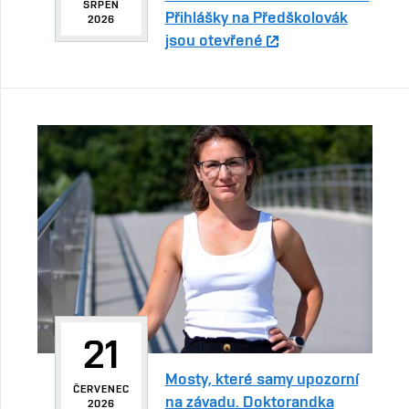
SRPEN
Přihlášky na Předškolovák
2026
jsou otevřené
21
Mosty, které samy upozorní
ČERVENEC
na závadu. Doktorandka
2026