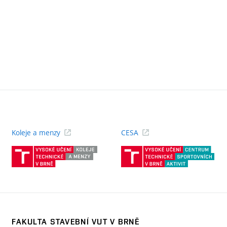
Koleje a menzy
CESA
(externí
(ext
odkaz)
odk
FAKULTA STAVEBNÍ VUT V BRNĚ