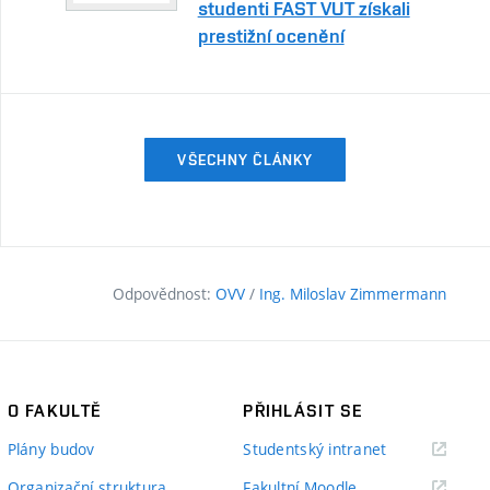
studenti FAST VUT získali
prestižní ocenění
VŠECHNY ČLÁNKY
Odpovědnost:
OVV
/
Ing. Miloslav Zimmermann
O FAKULTĚ
PŘIHLÁSIT SE
(externí
Plány budov
Studentský intranet
odkaz)
(externí
Organizační struktura
Fakultní Moodle