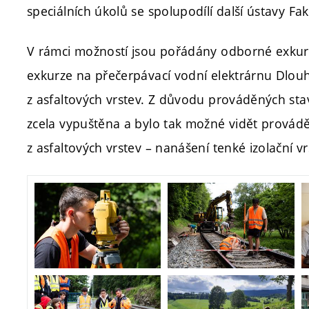
speciálních úkolů se spolupodílí další ústavy Fak
V rámci možností jsou pořádány odborné exkurze
exkurze na přečerpávací vodní elektrárnu Dlouhé
z asfaltových vrstev. Z důvodu prováděných sta
zcela vypuštěna a bylo tak možné vidět provád
z asfaltových vrstev – nanášení tenké izolační vrs