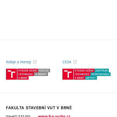
Koleje a menzy
CESA
(externí
(ext
odkaz)
odk
FAKULTA STAVEBNÍ VUT V BRNĚ
Veveří 331/95
www.fce.vutbr.cz