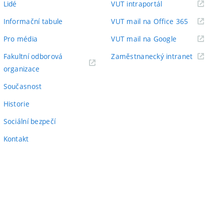
(externí
Lidé
VUT intraportál
odkaz)
(externí
Informační tabule
VUT mail na Office 365
odkaz)
(externí
Pro média
VUT mail na Google
odkaz)
(externí
Fakultní odborová
Zaměstnanecký intranet
(externí
odkaz)
organizace
odkaz)
Současnost
Historie
Sociální bezpečí
Kontakt