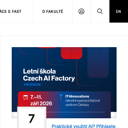
CE S FAST
O FAKULTĚ
EN
PŘIHLÁSIT
HLEDAT
SE
7
Praktické využití AI? Přihlaste