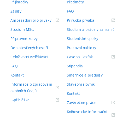
Přijímačky
Předměty
Zápisy
FAQ
(externí
(externí
Ambasadoři pro prváky
Příručka prváka
odkaz)
odkaz)
Studium MSc.
Studium a práce v zahraničí
Přípravné kurzy
Studentské spolky
Den otevřených dveří
Pracovní nabídky
(externí
Celoživotní vzdělávání
Časopis Fasťák
odkaz)
FAQ
Stipendia
Kontakt
Směrnice a předpisy
Informace o zpracování
Stavební slovník
(externí
osobních údajů
Kontakt
odkaz)
(externí
E-přihláška
(externí
Závěrečné práce
odkaz)
odkaz)
Knihovnické informační