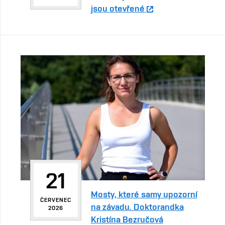
jsou otevřené
21
Mosty, které samy upozorní
ČERVENEC
na závadu. Doktorandka
2026
Kristína Bezručová