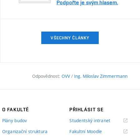
Podpořte je svým hlasem.
VŠECHNY ČLÁNKY
Odpovědnost:
OVV
/
Ing. Miloslav Zimmermann
O FAKULTĚ
PŘIHLÁSIT SE
(externí
Plány budov
Studentský intranet
odkaz)
(externí
Organizační struktura
Fakultní Moodle
odkaz)