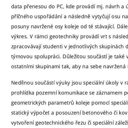
data přenesou do PC, kde provádí mj. návrh a 
příčného uspořádání a následně vytyčují osu n
posuny navržené osy koleje od té stávající. Dále
výkres. V rámci geotechniky provádí vrt s násl
zpracovávají studenti v jednotlivých skupinách 
týmovou spolupráci. Důležitou součástí je také
ostatními skupinami tak, aby na sebe navržená 
Nedílnou součástí výuky jsou speciální úkoly v r
prohlídka pozemní komunikace se záznamem po
geometrických parametrů koleje pomocí speciáln
statický výpočet a posouzení betonového či ko
vytvoření geotechnického řezu či speciální zálež