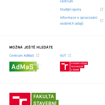
(externí
centrum
odkaz)
(externí
Studijní opory
odkaz)
Informace o zpracování
(externí
osobních údajů
odkaz)
MOŽNÁ JEŠTĚ HLEDÁTE
Centrum AdMaS
VUT
(externí
(externí
odkaz)
odkaz)
Fakulta
stavební