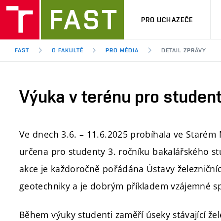
PRO UCHAZEČE
FAST
O FAKULTĚ
PRO MÉDIA
DETAIL ZPRÁVY
Výuka v terénu pro studen
Ve dnech 3.6. – 11.6.2025 probíhala ve Starém
určena pro studenty 3. ročníku bakalářského st
akce je každoročně pořádána Ústavy železniční
geotechniky a je dobrým příkladem vzájemné sp
Během výuky studenti zaměří úseky stávající že