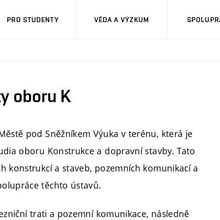
PRO STUDENTY
VĚDA A VÝZKUM
SPOLUPRÁ
ty oboru K
 Městě pod Sněžníkem Výuka v terénu, která je
udia oboru Konstrukce a dopravní stavby. Tato
ch konstrukcí a staveb, pozemních komunikací a
olupráce těchto ústavů.
lezniční trati a pozemní komunikace, následně