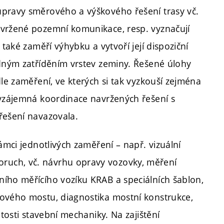
úpravy směrového a výškového řešení trasy vč.
avržené pozemní komunikace, resp. vyznačují
 také zaměří výhybku a vytvoří její dispoziční
edným zatříděním vrstev zeminy. Řešené úlohy
dle zaměření, ve kterých si tak vyzkouší zejména
 vzájemná koordinace navržených řešení s
řešení navazovala.
ámci jednotlivých zaměření – např. vizuální
ruch, vč. návrhu opravy vozovky, měření
ího měřícího vozíku KRAB a speciálních šablon,
vového mostu, diagnostika mostní konstrukce,
itosti stavební mechaniky. Na zajištění