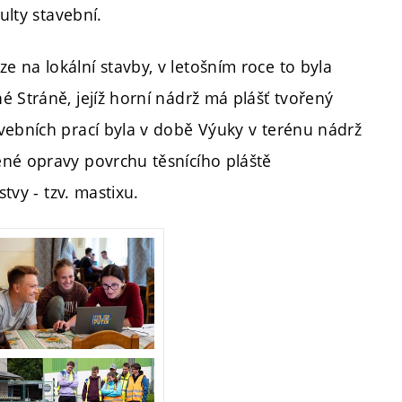
ulty stavební.
 na lokální stavby, v letošním roce to byla
 Stráně, jejíž horní nádrž má plášť tvořený
vebních prací byla v době Výuky v terénu nádrž
ěné opravy povrchu těsnícího pláště
tvy - tzv. mastixu.