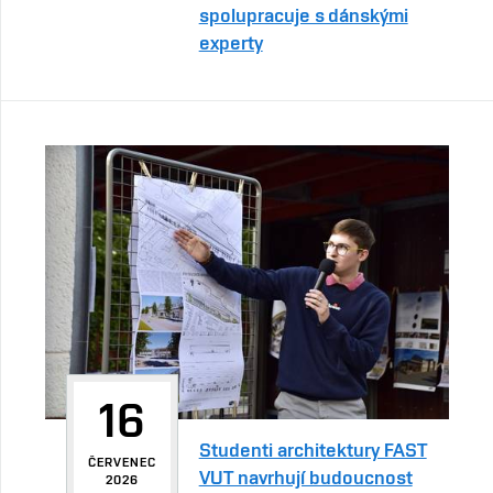
spolupracuje s dánskými
experty
16
Studenti architektury FAST
ČERVENEC
VUT navrhují budoucnost
2026