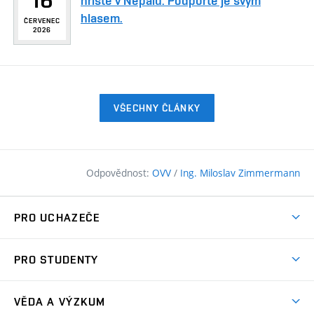
hřiště v Nepálu. Podpořte je svým
hlasem.
ČERVENEC
2026
VŠECHNY ČLÁNKY
Odpovědnost:
OVV
/
Ing. Miloslav Zimmermann
PRO UCHAZEČE
Pojďte na FAST
PRO STUDENTY
Nabídka programů
Časový plán studia
Přijímačky
VĚDA A VÝZKUM
Studijní programy