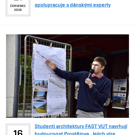
spolupracuje s dánskými experty
ČERVENEC
2026
Studenti architektury FAST VUT navrhují
16
budoucnost Prostějova. Jejich vize