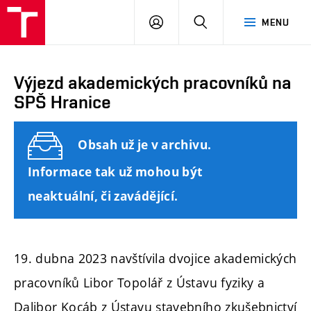
FAST
PŘIHLÁSIT
HLEDAT
MENU
VUT
SE
Brno
Výjezd akademických pracovníků na
SPŠ Hranice
Obsah už je v archivu.
Informace tak už mohou být
neaktuální, či zavádějící.
19. dubna 2023 navštívila dvojice akademických
pracovníků Libor Topolář z Ústavu fyziky a
Dalibor Kocáb z Ústavu stavebního zkušebnictví