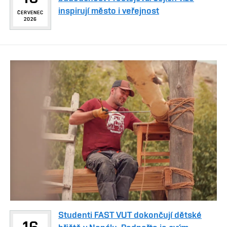
inspirují město i veřejnost
ČERVENEC
2026
Studenti FAST VUT dokončují dětské
16