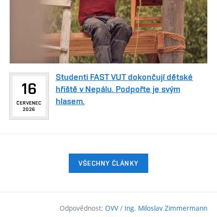
Studenti FAST VUT dokončují dětské
16
hřiště v Nepálu. Podpořte je svým
hlasem.
ČERVENEC
2026
VŠECHNY ČLÁNKY
Odpovědnost:
OVV
/
Ing. Miloslav Zimmermann