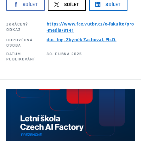
SDÍLET
SDÍLET
SDÍLET
https://www.fce.vutbr.cz/o-fakulte/pro
ZKRÁCENÝ
ODKAZ
-media/8141
doc. Ing. Zbyněk Zachoval, Ph.D.
ODPOVĚDNÁ
OSOBA
DATUM
30. DUBNA 2025
PUBLIKOVÁNÍ