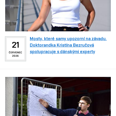
Mosty, které samy upozorní na závadu.
21
Doktorandka Kristína Bezručová
spolupracuje s dánskými experty
ČERVENEC
2026