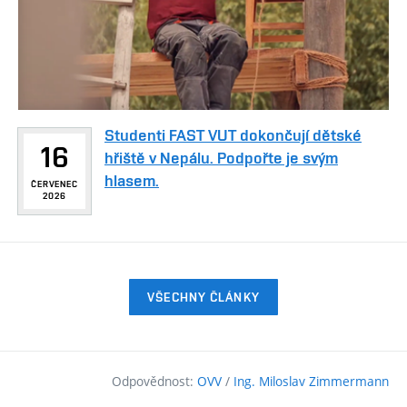
Studenti FAST VUT dokončují dětské
16
hřiště v Nepálu. Podpořte je svým
hlasem.
ČERVENEC
2026
VŠECHNY ČLÁNKY
Odpovědnost:
OVV
/
Ing. Miloslav Zimmermann