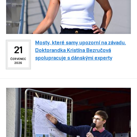
Mosty, které samy upozorní na závadu.
21
Doktorandka Kristína Bezručová
spolupracuje s dánskými experty
ČERVENEC
2026