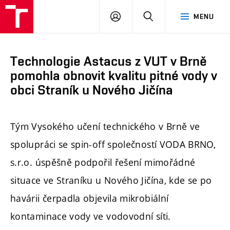
FAST
PŘIHLÁSIT
HLEDAT
MENU
VUT
SE
Brno
Technologie Astacus z VUT v Brně
pomohla obnovit kvalitu pitné vody v
obci Straník u Nového Jičína
Tým Vysokého učení technického v Brně ve
spolupráci se spin-off společností VODA BRNO,
s.r.o. úspěšně podpořil řešení mimořádné
situace ve Straníku u Nového Jičína, kde se po
havárii čerpadla objevila mikrobiální
kontaminace vody ve vodovodní síti.