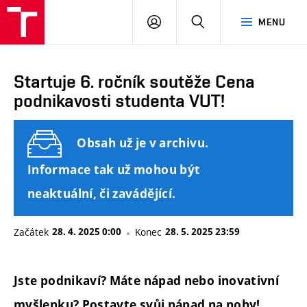
FAST
PŘIHLÁSIT
HLEDAT
MENU
VUT
SE
Brno
Startuje 6. ročník soutěže Cena
podnikavosti studenta VUT!
Obsah už je v archivu.
Informace tak už mohou být
neaktuální, či zavádějící.
Začátek
28. 4. 2025 0:00
Konec
28. 5. 2025 23:59
Jste podnikaví? Máte nápad nebo inovativní
myšlenku? Postavte svůj nápad na nohy!