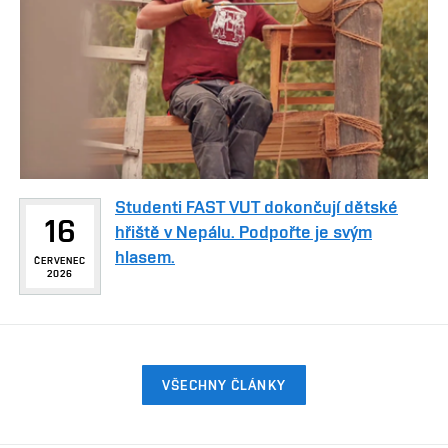
Studenti FAST VUT dokončují dětské
16
hřiště v Nepálu. Podpořte je svým
hlasem.
ČERVENEC
2026
VŠECHNY ČLÁNKY