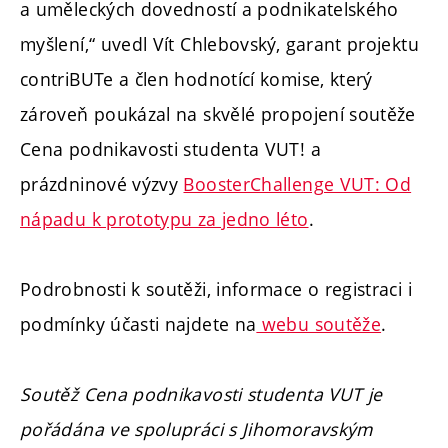
a uměleckých dovedností a podnikatelského
myšlení,“ uvedl Vít Chlebovský, garant projektu
contriBUTe a člen hodnotící komise, který
zároveň poukázal na skvělé propojení soutěže
Cena podnikavosti studenta VUT! a
prázdninové výzvy
BoosterChallenge VUT: Od
nápadu k prototypu za jedno léto
.
Podrobnosti k soutěži, informace o registraci i
podmínky účasti najdete na
webu soutěže
.
Soutěž Cena podnikavosti studenta VUT je
pořádána ve spolupráci s Jihomoravským