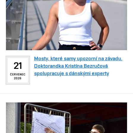
Mosty, které samy upozorní na závadu.
21
Doktorandka Kristína Bezručová
spolupracuje s dánskými experty
ČERVENEC
2026