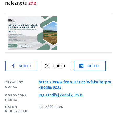
naleznete
zde
.
SDÍLET
SDÍLET
SDÍLET
https://www.fce.vutbr.cz/o-fakulte/pro
ZKRÁCENÝ
ODKAZ
-media/8232
Ing. Ondřej Zedník, Ph.D.
ODPOVĚDNÁ
OSOBA
DATUM
29. ZÁŘÍ 2025
PUBLIKOVÁNÍ