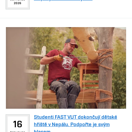
2026
Studenti FAST VUT dokončují dětské
16
hřiště v Nepálu. Podpořte je svým
hlasem.