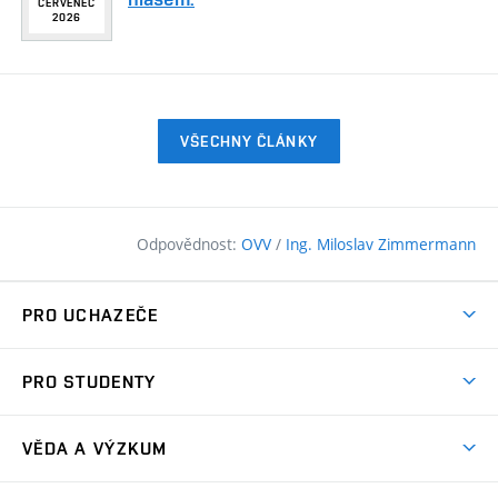
ČERVENEC
2026
VŠECHNY ČLÁNKY
Odpovědnost:
OVV
/
Ing. Miloslav Zimmermann
PRO UCHAZEČE
Pojďte na FAST
PRO STUDENTY
Nabídka programů
Časový plán studia
Přijímačky
VĚDA A VÝZKUM
Studijní programy
Zápisy
Úspěchy