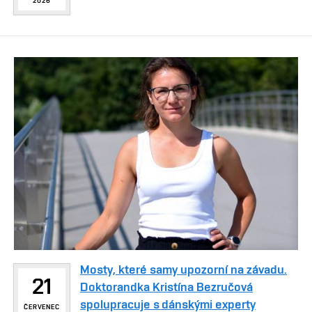
2026
Mosty, které samy upozorní na závadu.
21
Doktorandka Kristína Bezručová
spolupracuje s dánskými experty
ČERVENEC