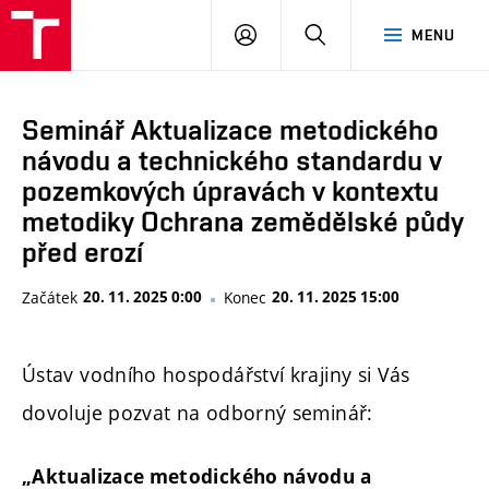
FAST
PŘIHLÁSIT
HLEDAT
MENU
VUT
SE
Brno
Seminář Aktualizace metodického
návodu a technického standardu v
pozemkových úpravách v kontextu
metodiky Ochrana zemědělské půdy
před erozí
Začátek
20. 11. 2025 0:00
Konec
20. 11. 2025 15:00
Ústav vodního hospodářství krajiny si Vás
dovoluje pozvat na odborný seminář:
„Aktualizace metodického návodu a