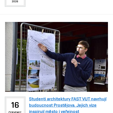
2026
Studenti architektury FAST VUT navrhují
16
budoucnost Prostějova. Jejich vize
inspirují město i veřejnost
ČERVENEC