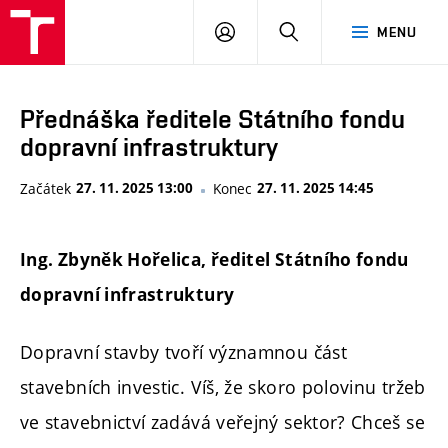
FAST
PŘIHLÁSIT
HLEDAT
MENU
VUT
SE
Brno
Přednáška ředitele Státního fondu
dopravní infrastruktury
Začátek
27. 11. 2025 13:00
Konec
27. 11. 2025 14:45
Ing. Zbyněk Hořelica, ředitel Státního fondu
dopravní infrastruktury
Dopravní stavby tvoří významnou část
stavebních investic. Víš, že skoro polovinu tržeb
ve stavebnictví zadává veřejný sektor? Chceš se