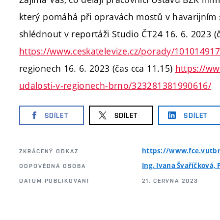
který pomáhá při opravách mostů v havarijním s
shlédnout v reportáži Studio ČT24 16. 6. 2023 (č
https://www.ceskatelevize.cz/porady/10101491
regionech 16. 6. 2023 (čas cca 11.15)
https://ww
udalosti-v-regionech-brno/323281381990616/
SDÍLET
SDÍLET
SDÍLET
https://www.fce.vutbr
ZKRÁCENÝ ODKAZ
Ing. Ivana Švaříčková, 
ODPOVĚDNÁ OSOBA
DATUM PUBLIKOVÁNÍ
21. ČERVNA 2023