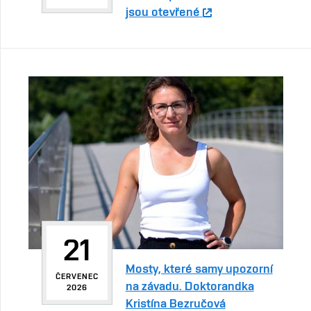
jsou otevřené
21
Mosty, které samy upozorní
ČERVENEC
na závadu. Doktorandka
2026
Kristína Bezručová