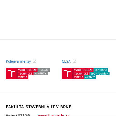
Koleje a menzy
CESA
(externí
(ext
odkaz)
odk
FAKULTA STAVEBNÍ VUT V BRNĚ
Veveří 331/95
www.fce.vutbr.cz