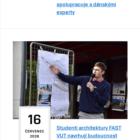
spolupracuje s dánskými
experty
16
Studenti architektury FAST
ČERVENEC
VUT navrhují budoucnost
2026