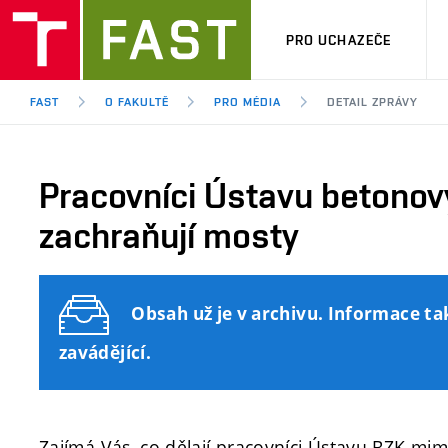
PRO UCHAZEČE
FAST
O FAKULTĚ
PRO MÉDIA
DETAIL ZPRÁVY
Pracovníci Ústavu betonov
zachraňují mosty
Obsah už je v archivu. Informace ta
zavádějící.
Zajímá Vás, co dělají pracovníci Ústavu BZK mi