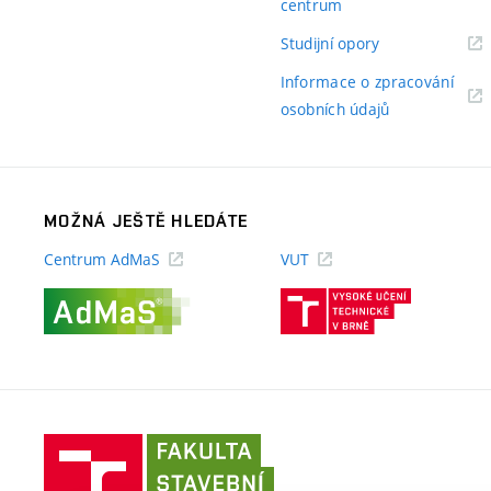
(externí
centrum
odkaz)
(externí
Studijní opory
odkaz)
Informace o zpracování
(externí
osobních údajů
odkaz)
MOŽNÁ JEŠTĚ HLEDÁTE
Centrum AdMaS
VUT
(externí
(externí
odkaz)
odkaz)
Fakulta
stavební