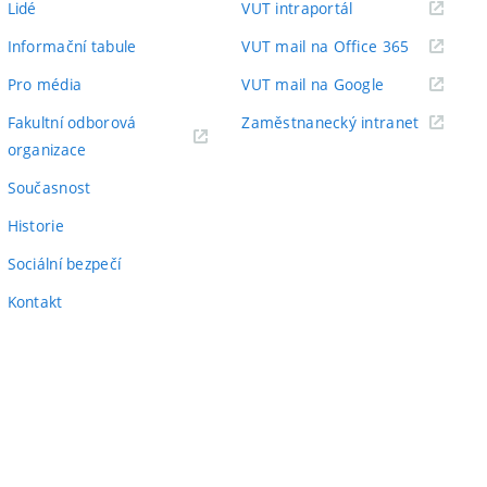
(externí
Lidé
VUT intraportál
odkaz)
(externí
Informační tabule
VUT mail na Office 365
odkaz)
(externí
Pro média
VUT mail na Google
odkaz)
(externí
Fakultní odborová
Zaměstnanecký intranet
(externí
odkaz)
organizace
odkaz)
Současnost
Historie
Sociální bezpečí
Kontakt