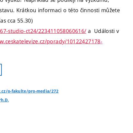
tavu. Krátkou informaci o této činnosti můžete
as cca 55.30)
767-studio-ct24/223411058060616/
a Události v
w.ceskatelevize.cz/porady/10122427178-
.cz/o-fakulte/pro-media/272
Ph.D.