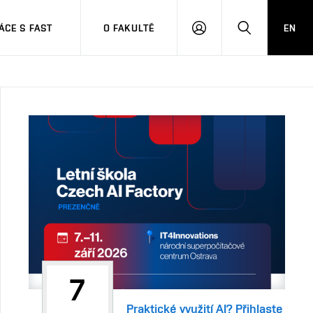
CE S FAST
O FAKULTĚ
EN
PŘIHLÁSIT
HLEDAT
SE
7
Praktické využití AI? Přihlaste