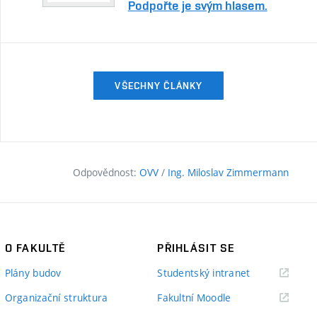
Podpořte je svým hlasem.
VŠECHNY ČLÁNKY
Odpovědnost:
OVV
/
Ing. Miloslav Zimmermann
O FAKULTĚ
PŘIHLÁSIT SE
(externí
Plány budov
Studentský intranet
odkaz)
(externí
Organizační struktura
Fakultní Moodle
odkaz)