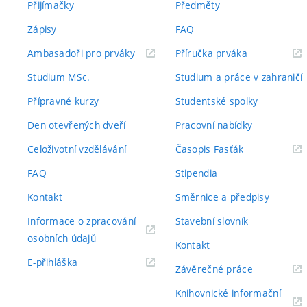
Přijímačky
Předměty
Zápisy
FAQ
(externí
(externí
Ambasadoři pro prváky
Příručka prváka
odkaz)
odkaz)
Studium MSc.
Studium a práce v zahraničí
Přípravné kurzy
Studentské spolky
Den otevřených dveří
Pracovní nabídky
(externí
Celoživotní vzdělávání
Časopis Fasťák
odkaz)
FAQ
Stipendia
Kontakt
Směrnice a předpisy
Informace o zpracování
Stavební slovník
(externí
osobních údajů
Kontakt
odkaz)
(externí
E-přihláška
(externí
Závěrečné práce
odkaz)
odkaz)
Knihovnické informační