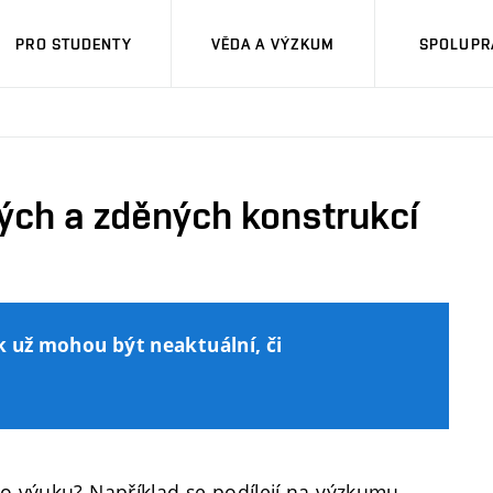
PRO STUDENTY
VĚDA A VÝZKUM
SPOLUPRÁ
ých a zděných konstrukcí
k už mohou být neaktuální, či
mo výuku? Například se podílejí na výzkumu,