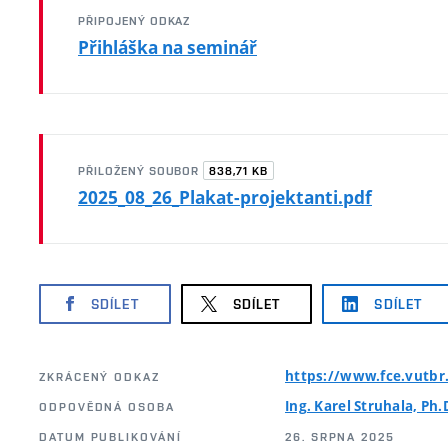
PŘIPOJENÝ ODKAZ
Přihláška na seminář
838,71 KB
PŘILOŽENÝ SOUBOR
2025_08_26_Plakat-projektanti.pdf
SDÍLET
SDÍLET
SDÍLET
https://www.fce.vutbr
ZKRÁCENÝ ODKAZ
Ing. Karel Struhala, Ph.
ODPOVĚDNÁ OSOBA
DATUM PUBLIKOVÁNÍ
26. SRPNA 2025