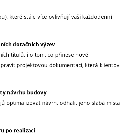
vou), které stále více ovlivňují vaši každodenní
lních dotačních výzev
ch titulů, i o tom, co přinese nové
ravit projektovou dokumentaci, která klientovi
ity návrhu budovy
ů optimalizovat návrh, odhalit jeho slabá místa
 po realizaci