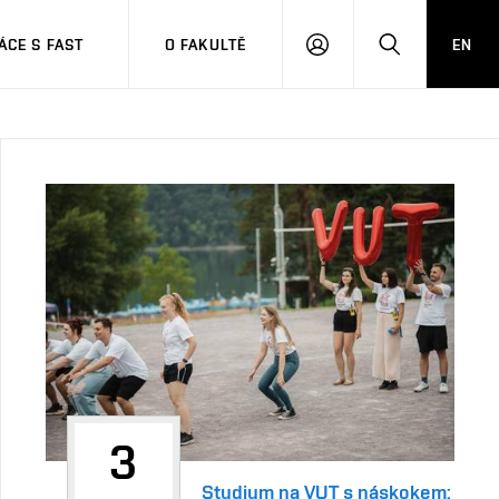
CE S FAST
O FAKULTĚ
EN
PŘIHLÁSIT
HLEDAT
SE
3
Studium na VUT s náskokem: