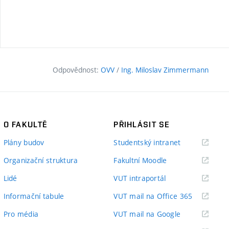
Odpovědnost:
OVV
/
Ing. Miloslav Zimmermann
O FAKULTĚ
PŘIHLÁSIT SE
(externí
Plány budov
Studentský intranet
odkaz)
(externí
Organizační struktura
Fakultní Moodle
odkaz)
(externí
Lidé
VUT intraportál
odkaz)
(externí
Informační tabule
VUT mail na Office 365
odkaz)
(externí
Pro média
VUT mail na Google
odkaz)