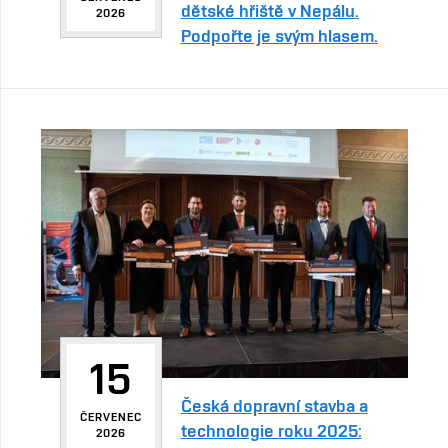
dětské hřiště v Nepálu.
2026
Podpořte je svým hlasem.
15
Česká dopravní stavba a
ČERVENEC
technologie roku 2025:
2026