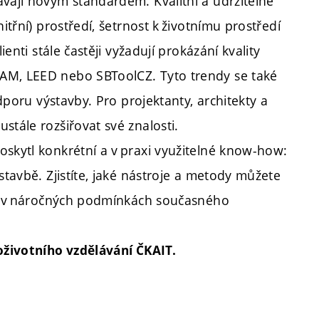
ávají novým standardem. Kvalitní a udržitelné
itřní) prostředí, šetrnost k životnímu prostředí
ienti stále častěji vyžadují prokázání kvality
AM, LEED nebo SBToolCZ. Tyto trendy se také
odporu výstavby. Pro projektanty, architekty a
stále rozšiřovat své znalosti.
oskytl konkrétní a v praxi využitelné know-how:
stavbě. Zjistíte, jaké nástroje a metody můžete
ály v náročných podmínkách současného
loživotního vzdělávání ČKAIT.