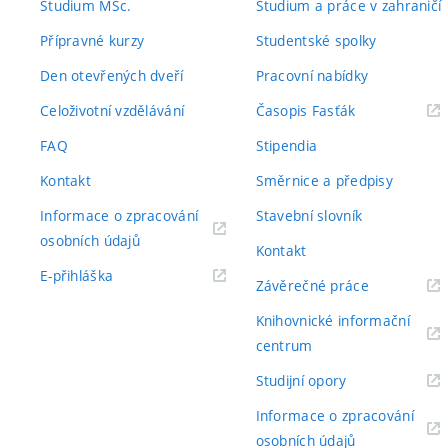
Studium MSc.
Studium a práce v zahraničí
Přípravné kurzy
Studentské spolky
Den otevřených dveří
Pracovní nabídky
(externí
Celoživotní vzdělávání
Časopis Fasťák
odkaz)
FAQ
Stipendia
Kontakt
Směrnice a předpisy
Informace o zpracování
Stavební slovník
(externí
osobních údajů
Kontakt
odkaz)
(externí
E-přihláška
(externí
Závěrečné práce
odkaz)
odkaz)
Knihovnické informační
(externí
centrum
odkaz)
(externí
Studijní opory
odkaz)
Informace o zpracování
(externí
osobních údajů