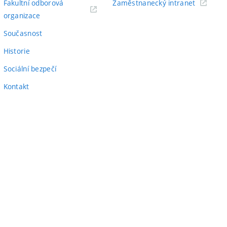
(externí
Fakultní odborová
Zaměstnanecký intranet
(externí
odkaz)
organizace
odkaz)
Současnost
Historie
Sociální bezpečí
Kontakt