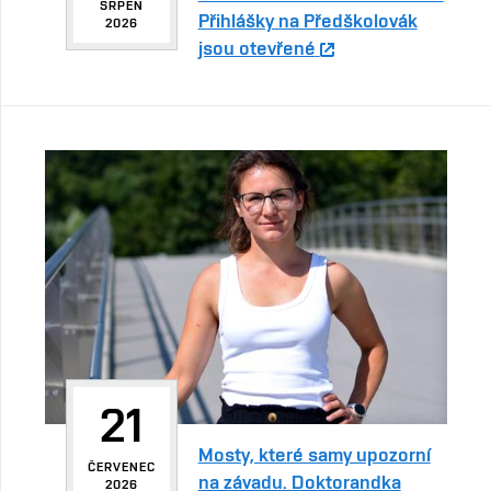
SRPEN
Přihlášky na Předškolovák
2026
jsou otevřené
21
Mosty, které samy upozorní
ČERVENEC
na závadu. Doktorandka
2026