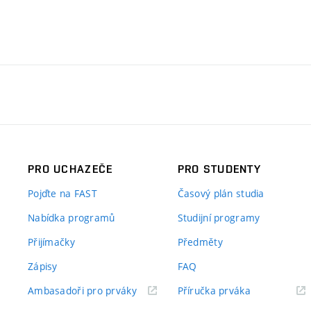
PRO UCHAZEČE
PRO STUDENTY
Pojďte na FAST
Časový plán studia
Nabídka programů
Studijní programy
Přijímačky
Předměty
Zápisy
FAQ
(externí
(externí
Ambasadoři pro prváky
Příručka prváka
odkaz)
odkaz)