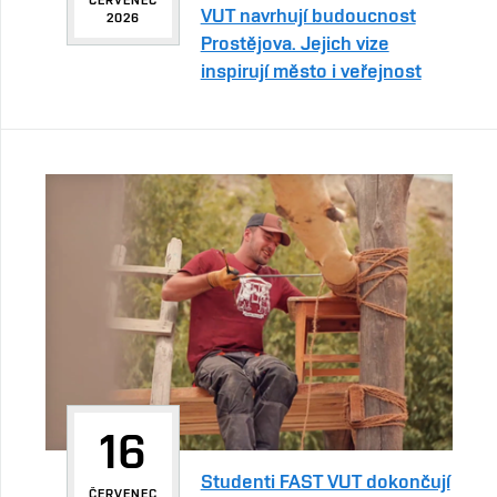
VUT navrhují budoucnost
2026
Prostějova. Jejich vize
inspirují město i veřejnost
16
Studenti FAST VUT dokončují
ČERVENEC