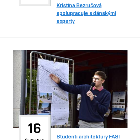
Kristína Bezručová
spolupracuje s dánskými
experty
16
Studenti architektury FAST
ČERVENEC