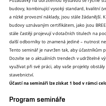
Požadavky na udržitelnou výstavbu se rychle st
budovy, kombinující vysoký standard, kvalitní (vn
a nízké provozní náklady, jsou stále žádanější. Kl
budovy uznávaným certifikátem, jako jsou BREE
stále častěji projevují v dotačních titulech na p
další odborníky to znamená jediné – nutnost neu
Tento seminář je navržen tak, aby účastníkům p
Dozvíte se o aktuálních trendech v udržitelné vý
využívat při své práci, aby vaše projekty obst
stavebnictví.
Účastí na semináři lze získat 1 bod v rámci ce
Program semináře