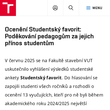
FAST
PŘIHLÁSIT
HLEDAT
MENU
VUT
SE
Brno
Ocenění Studentský favorit:
Poděkování pedagogům za jejich
přínos studentům
V červnu 2025 se na Fakultě stavební VUT
uskutečnilo vyhlášení výsledků studentské
ankety
. Do hlasování se
Studentský favorit
zapojili studenti všech ročníků a rozhodli o
ocenění 13 vyučujících, kteří pro ně byli během
akademického roku 2024/2025 největší