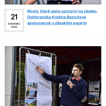
Mosty, které samy upozorní na závadu.
21
Doktorandka Kristína Bezručová
spolupracuje s dánskými experty
ČERVENEC
2026