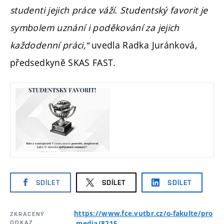
studenti jejich práce váží. Studentský favorit je
symbolem uznání i poděkování za jejich
každodenní práci,“
uvedla Radka Juránková,
předsedkyně SKAS FAST.
SDÍLET
SDÍLET
SDÍLET
https://www.fce.vutbr.cz/o-fakulte/pro
ZKRÁCENÝ
ODKAZ
-media/8215